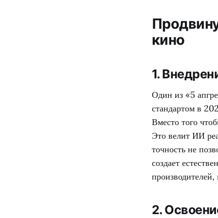
Продвину
кино
1. Внедре
Один из «5 апгр
стандартом в 202
Вместо того чтоб
Это велит ИИ ре
точность не поз
создает естеств
производителей, 
2. Освоен