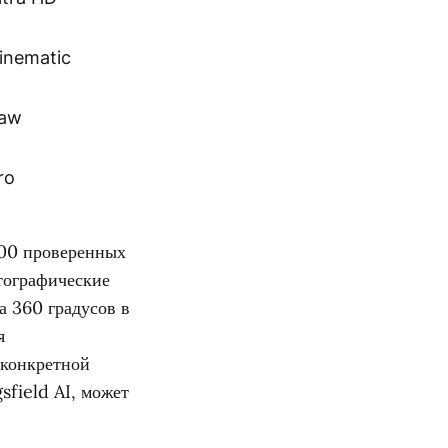
inematic
Raw
ro
100 проверенных
тографические
 360 градусов в
я
 конкретной
sfield AI, может