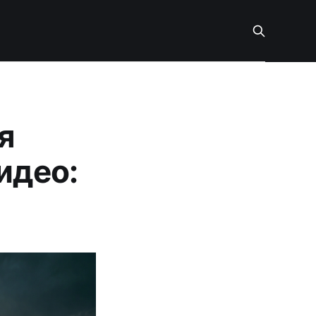
я
идео: