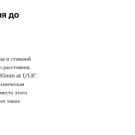
ня до
да и ставший
о расстояния.
85mm at f/1.8".
ехническая
место этого
от таких