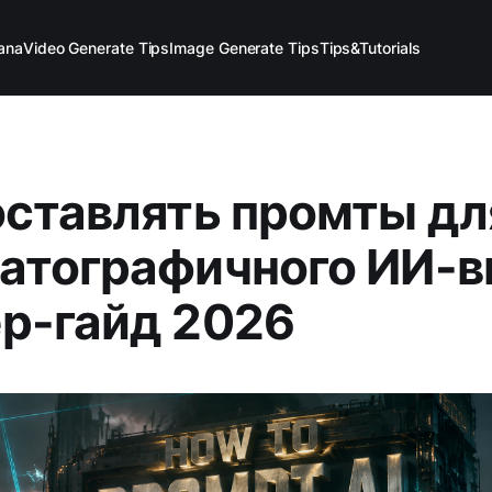
ana
Video Generate Tips
Image Generate Tips
Tips&Tutorials
оставлять промты дл
атографичного ИИ-в
р-гайд 2026