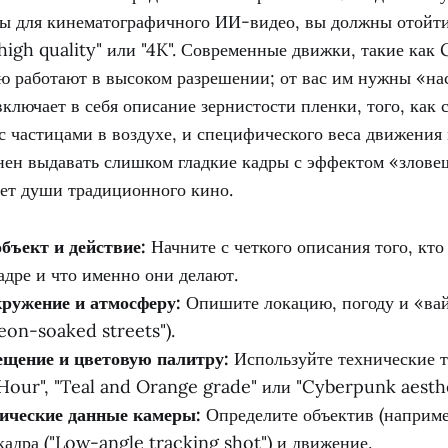
ты для кинематографичного ИИ-видео, вы должны отойт
high quality" или "4K". Современные движки, такие как
ю работают в высоком разрешении; от вас им нужны «на
включает в себя описание зернистости пленки, того, как 
с частицами в воздухе, и специфического веса движения 
нен выдавать слишком гладкие кадры с эффектом «злове
ает души традиционного кино.
бъект и действие:
Начните с четкого описания того, кто
адре и что именно они делают.
кружение и атмосферу:
Опишите локацию, погоду и «вай
eon-soaked streets").
ещение и цветовую палитру:
Используйте технические т
Hour", "Teal and Orange grade" или "Cyberpunk aesthe
нические данные камеры:
Определите объектив (наприм
кадра ("Low-angle tracking shot") и движение.