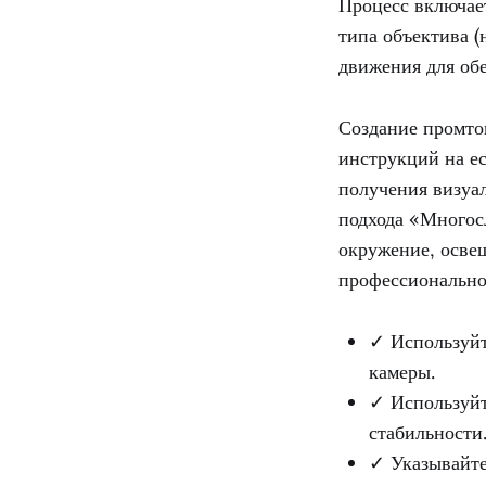
Процесс включает
типа объектива 
движения для обе
Создание промто
инструкций на е
получения визуа
подхода «Многос
окружение, осве
профессиональног
✓ Используйт
камеры.
✓ Используйт
стабильности
✓ Указывайте