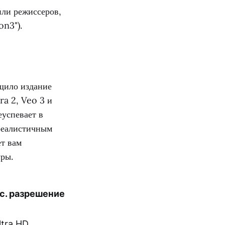
ли режиссеров,
on3").
бщило издание
ra 2, Veo 3 и
успевает в
ореалистичным
ет вам
уры.
с. разрешение
ltra HD