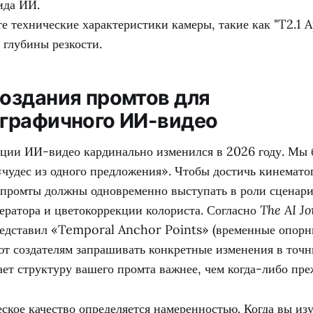
ида ИИ.
е технические характеристики камеры, такие как "T2.1 A
 глубины резкости.
оздания промтов для
графичного ИИ-видео
ции ИИ-видео кардинально изменился в 2026 году. Мы 
«чудес из одного предложения». Чтобы достичь кинемат
и промты должны одновременно выступать в роли сценари
ератора и цветокоррекции колориста. Согласно
The AI Jo
едставил «Temporal Anchor Points» (временные опорны
ют создателям запрашивать конкретные изменения в точ
ает структуру вашего промта важнее, чем когда-либо пре
кое качество определяется намеренностью. Когда вы изу