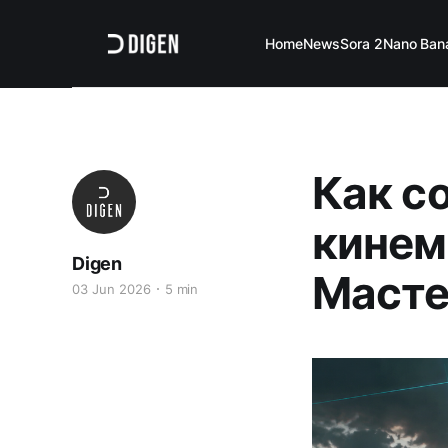
Home
News
Sora 2
Nano Ban
Как с
кинем
Digen
Масте
03 Jun 2026
5 min