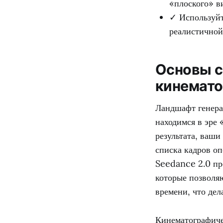
«плоского» в
✓ Используйт
реалистичной
Основы с
кинемато
Ландшафт генера
находимся в эре 
результата, ваш
списка кадров оп
Seedance 2.0 пр
которые позволя
времени, что дел
Кинематографичес