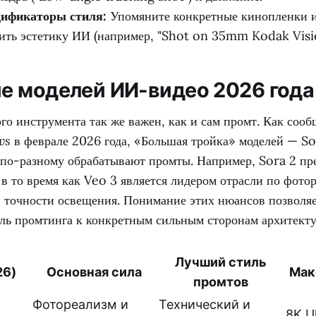
дификаторы стиля:
Упомяните конкретные кинопленки и
ить эстетику ИИ (например, "Shot on 35mm Kodak Visi
е моделей ИИ-видео 2026 года
о инструмента так же важен, как и сам промт. Как соо
ws
в феврале 2026 года, «Большая тройка» моделей — So
по-разному обрабатывают промты. Например, Sora 2 пре
в то время как Veo 3 является лидером отрасли по фот
и точности освещения. Понимание этих нюансов позволя
иль промтинга к конкретным сильным сторонам архитект
Лучший стиль
26)
Основная сила
Мак
промтов
Фотореализм и
Технический и
8K U