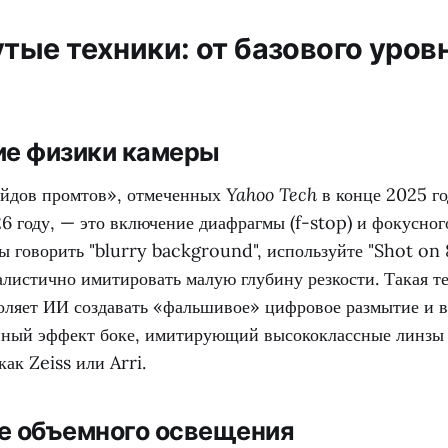
тые техники: от базового уров
ние физики камеры
ейдов промтов», отмеченных
Yahoo Tech
в конце 2025 го
6 году, — это включение диафрагмы (f-stop) и фокусног
ы говорить "blurry background", используйте "Shot on 
алистично имитировать малую глубину резкости. Такая т
воляет ИИ создавать «фальшивое» цифровое размытие и в
енный эффект боке, имитирующий высококлассные линзы 
как Zeiss или Arri.
ие объемного освещения