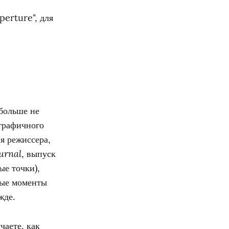
perture", для
больше не
ографичного
я режиссера,
urnal
, выпуск
е точки),
ные моменты
жде.
чаете, как