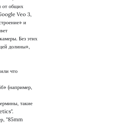
и от общих
 Google Veo 3,
строение» и
свет
камеры. Без этих
щей долины»,
 или что
б» (например,
ермины, такие
tics".
ер, "85mm