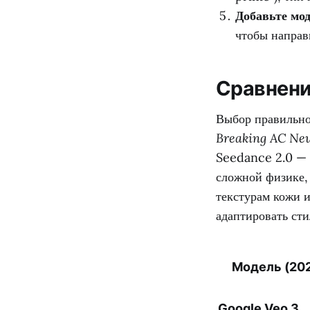
Добавьте мо
чтобы направ
Сравнени
Выбор правильног
Breaking AC Ne
Seedance 2.0 — 
сложной физике, 
текстурам кожи 
адаптировать ст
Модель (20
Google Veo 3