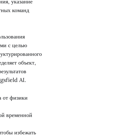
ния, указание
тных команд
ользования
ями с целью
руктурированного
деляет объект,
езультатов
sfield AI.
а от физики
ой временной
чтобы избежать