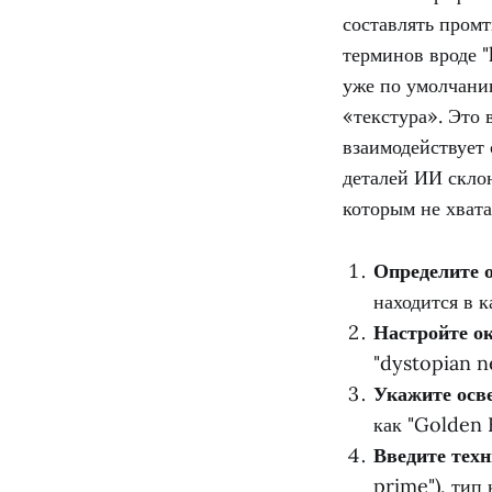
составлять пром
терминов вроде "
уже по умолчани
«текстура». Это 
взаимодействует 
деталей ИИ скло
которым не хват
Определите о
находится в к
Настройте о
"dystopian n
Укажите осв
как "Golden 
Введите тех
prime"), тип 