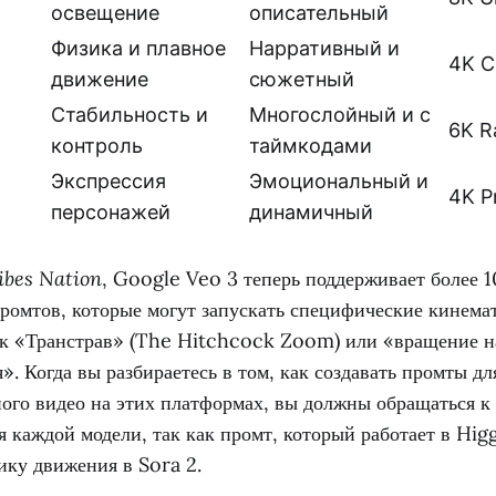
освещение
описательный
Физика и плавное
Нарративный и
4K C
движение
сюжетный
Стабильность и
Многослойный и с
6K 
контроль
таймкодами
Экспрессия
Эмоциональный и
4K P
персонажей
динамичный
ibes Nation
, Google Veo 3 теперь поддерживает более 
ромтов, которые могут запускать специфические кинема
ак «Транстрав» (The Hitchcock Zoom) или «вращение на
». Когда вы разбираетесь в том, как создавать промты дл
ого видео на этих платформах, вы должны обращаться к
 каждой модели, так как промт, который работает в Higg
ику движения в Sora 2.