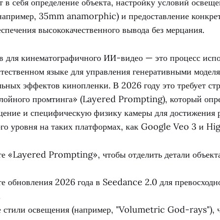
 в себя определение объекта, настройку условий освеще
(например, 35mm anamorphic) и предоставление конкре
спечения высококачественного вывода без мерцания.
в для кинематографичного ИИ-видео — это процесс исп
стественном языке для управления генеративными модел
льных эффектов кинопленки. В 2026 году это требует ст
лойного промтинга» (Layered Prompting), который опре
щение и специфическую физику камеры для достижения р
о уровня на таких платформах, как Google Veo 3 и Higg
е «Layered Prompting», чтобы отделить детали объект
е обновления 2026 года в Seedance 2.0 для превосходн
.
 стили освещения (например, "Volumetric God-rays"), 