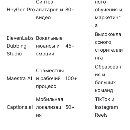
Синтез
ного
HeyGen Pro
аватаров и
80+
обучения и
видео
маркетинг
а
Высококла
ElevenLabs
Вокальные
ссного
Dubbing
нюансы и
45+
сторителли
Studio
эмоции
нга
Образован
Совместны
ия и
Maestra AI
й рабочий
100+
больших
процесс
команд
Мобильная
TikTok и
Captions.ai
локализац
50+
Instagram
ия
Reels