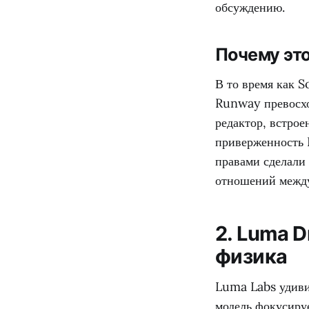
обсуждению.
Почему это
В то время как S
Runway превосхо
редактор, встрое
приверженность 
правами сделали
отношений между
2. Luma 
физика
Luma Labs удиви
модель фокусиру