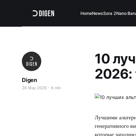
Home
News
Sora 2
Nano Ban
10 лу
2026:
Digen
28 May 2026
6 min
Лучшими альтерн
генеративного в
которые заполни