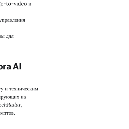
e-to-video и
управления
ры для
ra AI
ту и техническим
нирующих на
echRadar
,
мптов.