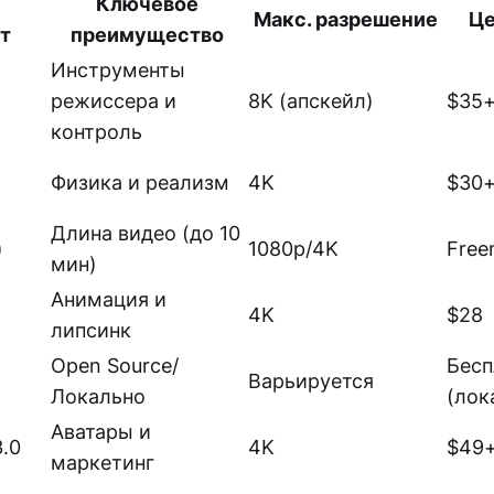
Ключевое
Макс. разрешение
Це
т
преимущество
Инструменты
режиссера и
8K (апскейл)
$35
контроль
Физика и реализм
4K
$30
Длина видео (до 10
)
1080p/4K
Free
мин)
Анимация и
4K
$28
липсинк
Open Source/
Бесп
Варьируется
Локально
(лок
Аватары и
.0
4K
$49
маркетинг