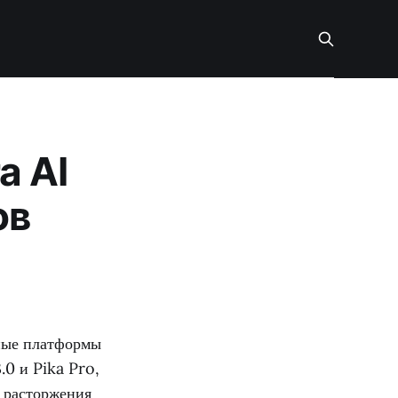
a AI
ов
ные платформы
0 и Pika Pro,
 расторжения