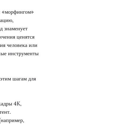
 с «морфингом»
тацию,
д знаменует
ичения ценятся
ия человека или
ные инструменты
 этим шагам для
кадры 4K,
тент.
(например,