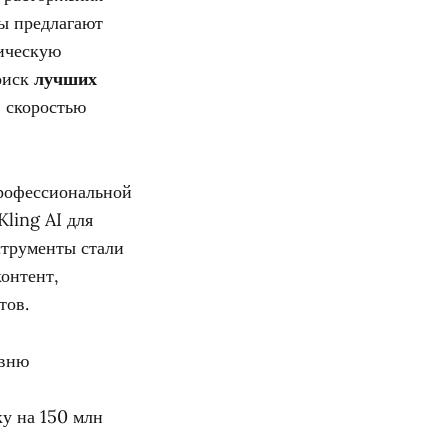
ы предлагают
ическую
оиск
лучших
, скоростью
рофессиональной
ling AI для
струменты стали
онтент,
тов.
овню
ку на 150 млн