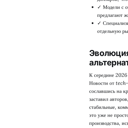
✓ Модели с о
предлагают ж
✓ Специализ
отдельную р
Эволюция
альтерна
К середине 2026
Новости от
tech-
сославшись на к
заставил авторов
стабильные, ком
это уже не прос
производства, ис