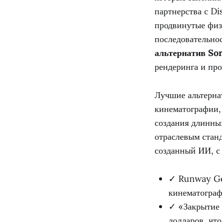
партнерства с D
продвинутые физ
последовательно
альтернатив Sor
рендеринга и про
Лучшие альтерна
кинематографии,
создания длинных
отраслевым стан
созданный ИИ, с
✓ Runway Gen
кинематограф
✓ «Закрытие 
долларов, чт