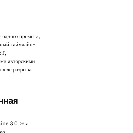
 одного промпта,
нный таймлайн-
ET
,
ыми авторскими
после разрыва
нная
ne 3.0. Эта
ео