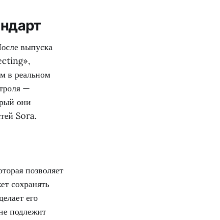
андарт
После выпуска
ecting»,
м в реальном
нтроля —
орый они
тей Sora.
оторая позволяет
ет сохранять
делает его
 не подлежит