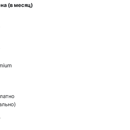
на (в месяц)
+
+
mium
латно
ально)
+