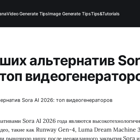
ana
Video Generate Tips
Image Generate Tips
Tips&Tutorials
чших альтернатив Sor
 топ видеогенератор
ативами Sora AI 2026 года являются высокотехнологич
идео, такие как Runway Gen-4, Luma Dream Machine 3.
ли рыночную нишу после неожиданного закрытия Sora и