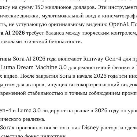
isney на сумму 150 миллионов долларов. Эти инструмент
ические движки, мультимодальный ввод и кинематограф
сть, не уступающую оригинальному видению OpenAI. П
a AI 2026
требует баланса между творческим контролем
токолами этической безопасности.
тивы Sora AI 2026 года включают Runway Gen-4 для п
 Luma Dream Machine 3.0 для реалистичной физики и K
 видео. После закрытия Sora в начале 2026 года эти ин
дартом для авторов, ищущих высокоразрешающий видеок
 временной стабильностью и точным соблюдением промп
-4 и Luma 3.0 лидируют на рынке в 2026 году по ур
ического реализма.
Sora» произошло после того, как Disney расторгла сдел
о сместило фокус индустрии.