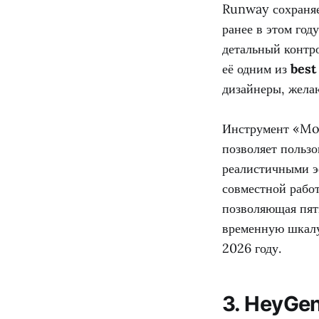
Runway сохраняе
ранее в этом год
детальный контро
её одним из
best
дизайнеры, жела
Инструмент «Mot
позволяет польз
реалистичными э
совместной рабо
позволяющая пят
временную шкалу
2026 году.
3. HeyGe