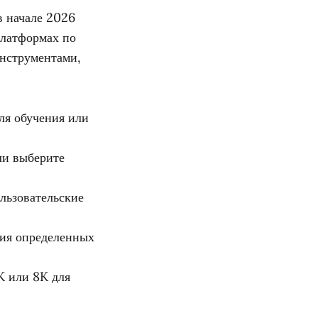
в начале 2026
платформах по
инструментами,
ля обучения или
ли выберите
ользовательские
ния определенных
K или 8K для