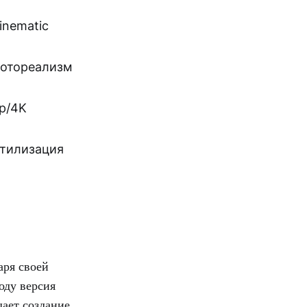
inematic
отореализм
p/4K
тилизация
аря своей
оду версия
ает создание