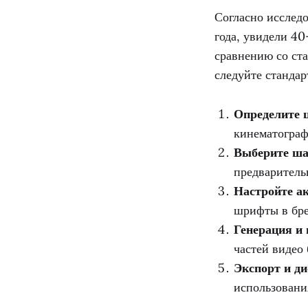
Согласно иссле
года, увидели 4
сравнению со ст
следуйте станда
Определите ц
кинематограф
Выберите ша
предваритель
Настройте а
шрифты в бр
Генерация и 
частей видео 
Экспорт и ди
использовани