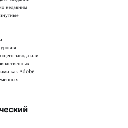
сно недавним
минутные
и
 уровня
ющего завода или
зводственных
акими как Adobe
ременных
рческий