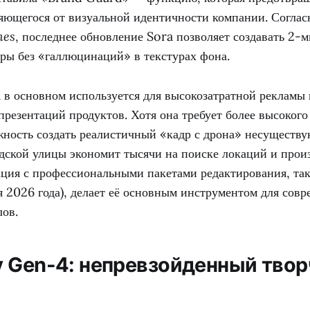
няющегося от визуальной идентичности компании. Согла
mes
, последнее обновление Sora позволяет создавать 2-
ры без «галлюцинаций» в текстурах фона.
 в основном используется для высокозатратной рекламы 
резентаций продуктов. Хотя она требует более высокого
жность создать реалистичный «кадр с дрона» несуществу
дской улицы экономит тысячи на поиске локаций и прои
рация с профессиональными пакетами редактирования, т
я 2026 года), делает её основным инструментом для сов
лов.
y Gen-4: непревзойденный тво