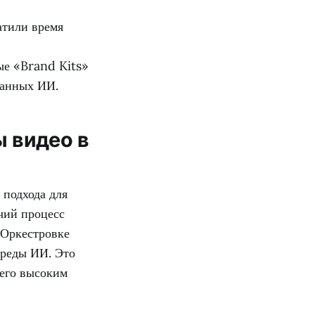
атили время
ые «Brand Kits»
данных ИИ.
 видео в
 подхода для
чий процесс
«Оркестровке
среды ИИ. Это
щего высоким