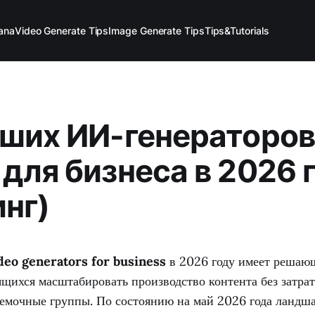
ana
Video Generate Tips
Image Generate Tips
Tips&Tutorials
чших ИИ-генераторов
 для бизнеса в 2026 
инг)
ideo generators for business
в 2026 году имеет решающ
щихся масштабировать производство контента без затрат
емочные группы. По состоянию на май 2026 года ландш