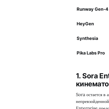
Runway Gen-4
HeyGen
Synthesia
Pika Labs Pro
1. Sora E
кинемато
Sora остается в 
непревзойденной
Enterprise пред