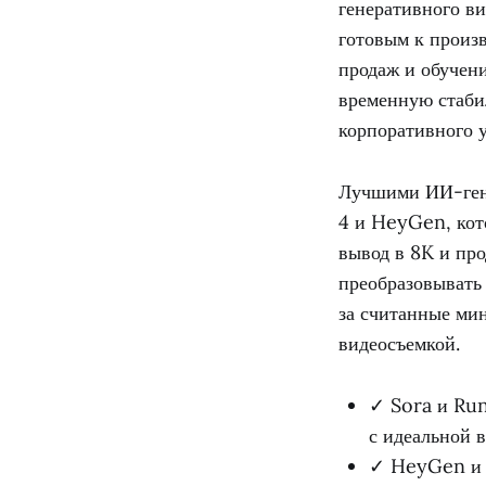
генеративного в
готовым к произв
продаж и обучен
временную стаби
корпоративного у
Лучшими ИИ-гене
4 и HeyGen, кот
вывод в 8K и пр
преобразовывать
за считанные ми
видеосъемкой.
✓ Sora и Ru
с идеальной 
✓ HeyGen и S