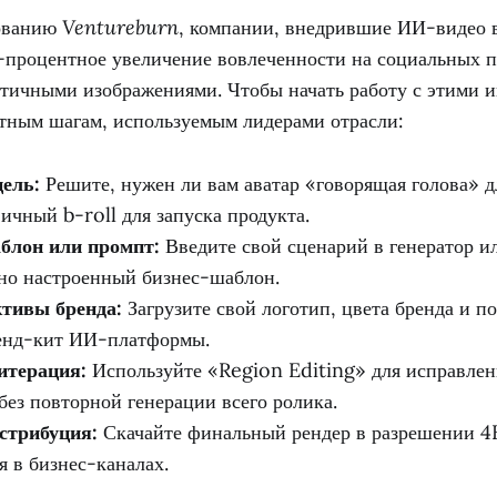
дованию
Ventureburn
, компании, внедрившие ИИ-видео 
0-процентное увеличение вовлеченности на социальных 
атичными изображениями. Чтобы начать работу с этими 
ртным шагам, используемым лидерами отрасли:
ель:
Решите, нужен ли вам аватар «говорящая голова» д
ичный b-roll для запуска продукта.
блон или промпт:
Введите свой сценарий в генератор и
но настроенный бизнес-шаблон.
ктивы бренда:
Загрузите свой логотип, цвета бренда и п
енд-кит ИИ-платформы.
итерация:
Используйте «Region Editing» для исправле
без повторной генерации всего ролика.
стрибуция:
Скачайте финальный рендер в разрешении 4
я в бизнес-каналах.