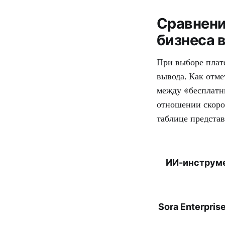
Сравнени
бизнеса в
При выборе плат
вывода. Как отм
между «бесплатн
отношении скоро
таблице предста
ИИ-инструм
Sora Enterpris