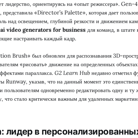
т лидерство, ориентируясь на «опыт режиссера». Gen-
у, представила «Director’s Palette», которая дает пользо
ль над освещением, глубиной резкости и движением кам
 ai video generators for business
для команд, в штате 
ющие настраивать каждый кадр.
ion Brush» был обновлен для распознавания 3D-простр
ователям «рисовать» движение на определенных объектах
ффектами параллакса.
G2 Learn Hub
недавно отметил ф
ты Runway, указав, что на данный момент это единствен
и пользователям одновременно редактировать одну и ту 
, что стало критически важным для удаленных маркетин
n: лидер в персонализированны