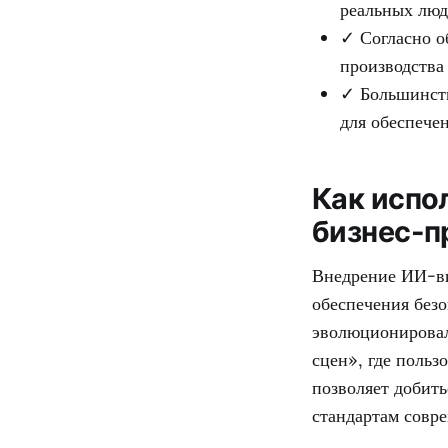
реальных люд
✓ Согласно о
производства
✓ Большинств
для обеспече
Как испо
бизнес-п
Внедрение ИИ-ви
обеспечения безо
эволюционировал
сцен», где поль
позволяет добит
стандартам совр