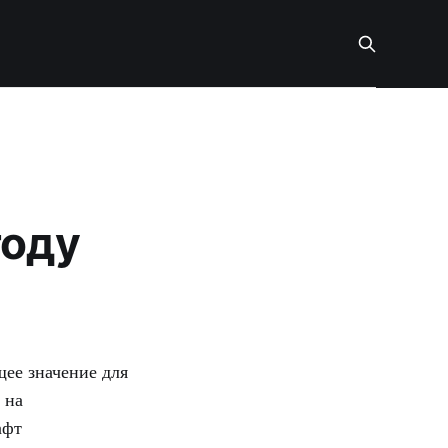
году
ее значение для
 на
афт