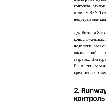
контента, откло
отчетам
BBN Ti
непрерывные кад
Для бизнеса Sora
концептуальных п
подписки, возмо
оживленной горо
затратах. Интег
Premiere (верси
креативных отде
2. Runwa
контроль