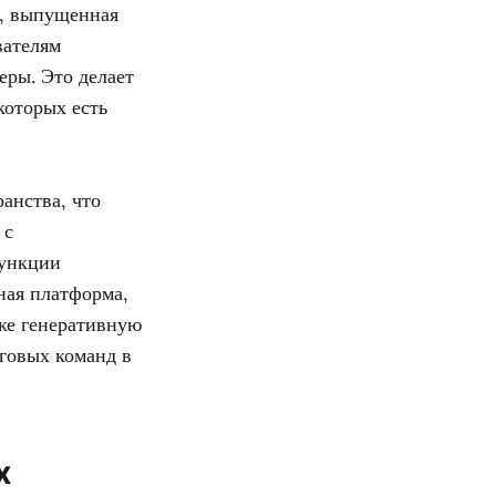
4, выпущенная
вателям
еры. Это делает
которых есть
анства, что
 с
ункции
ная платформа,
же генеративную
говых команд в
х