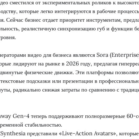
идео сместился от экспериментальных роликов к высокот
одству, которые легко интегрируются в рабочие процесс
ия. Сейчас бизнес отдает приоритет инструментам, пред
льность, реалистичную синхронизацию губ и функции б
ровня.
раторами видео для бизнеса являются Sora (Enterpris
орые лидируют на рынке в 2026 году, предлагая гиперр
одвинутые физические движки. Эти платформы позволяю
 текстовые подсказки или презентации в профессиональ
нуты, радикально снижая затраты по сравнению с тради
nway Gen-4 теперь поддерживают полноразмерные 60-
временной стабильностью.
ynthesia представили «Live-Action Avatars», которые