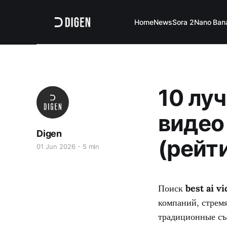
Home
News
Sora 2
Nano Ban
10 лу
видео
Digen
(рейт
01 Jun 2026
5 min
Поиск
best ai v
компаний, стремя
традиционные съ