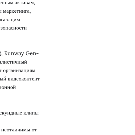
очным активам,
ы маркетинга,
лагающим
езопасности
e), Runway Gen-
еалистичный
т организациям
ный видеоконтент
ционной
секундные клипы
 неотличимы от