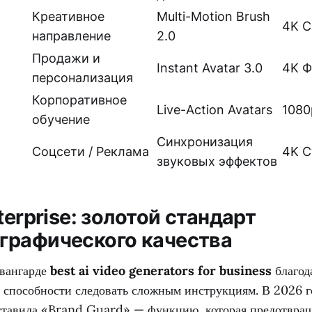
Креативное
Multi-Motion Brush
4K C
направление
2.0
Продажи и
Instant Avatar 3.0
4K Ф
персонализация
Корпоративное
Live-Action Avatars
1080
обучение
Синхронизация
Соцсети / Реклама
4K С
звуковых эффектов
nterprise: золотой стандарт
графического качества
авангарде
best ai video generators for business
благод
 способности следовать сложным инструкциям. В 2026 г
ставила «Brand Guard» — функцию, которая предотвращ