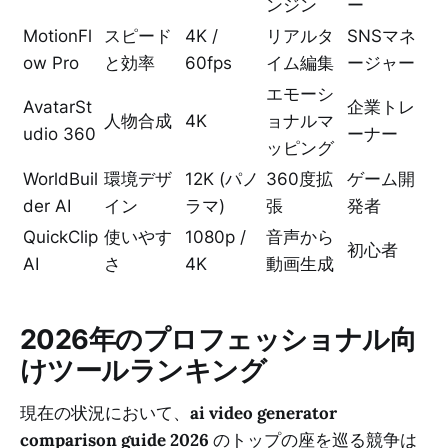
ンジン
ー
MotionFl
スピード
4K /
リアルタ
SNSマネ
ow Pro
と効率
60fps
イム編集
ージャー
エモーシ
AvatarSt
企業トレ
人物合成
4K
ョナルマ
udio 360
ーナー
ッピング
WorldBuil
環境デザ
12K (パノ
360度拡
ゲーム開
der AI
イン
ラマ)
張
発者
QuickClip
使いやす
1080p /
音声から
初心者
AI
さ
4K
動画生成
2026年のプロフェッショナル向
けツールランキング
現在の状況において、
ai video generator
comparison guide 2026
のトップの座を巡る競争は