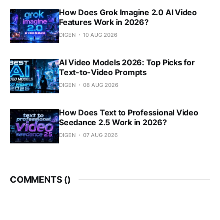
How Does Grok Imagine 2.0 AI Video
Features Work in 2026?
DIGEN
10 AUG 2026
AI Video Models 2026: Top Picks for
Text-to-Video Prompts
DIGEN
08 AUG 2026
How Does Text to Professional Video
Seedance 2.5 Work in 2026?
DIGEN
07 AUG 2026
COMMENTS (
)