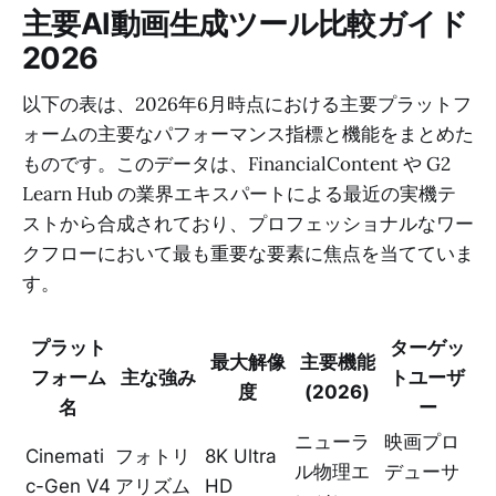
主要AI動画生成ツール比較ガイド
2026
以下の表は、2026年6月時点における主要プラットフ
ォームの主要なパフォーマンス指標と機能をまとめた
ものです。このデータは、FinancialContent や G2
Learn Hub の業界エキスパートによる最近の実機テ
ストから合成されており、プロフェッショナルなワー
クフローにおいて最も重要な要素に焦点を当てていま
す。
プラット
ターゲッ
最大解像
主要機能
フォーム
主な強み
トユーザ
度
(2026)
名
ー
ニューラ
映画プロ
Cinemati
フォトリ
8K Ultra
ル物理エ
デューサ
c-Gen V4
アリズム
HD