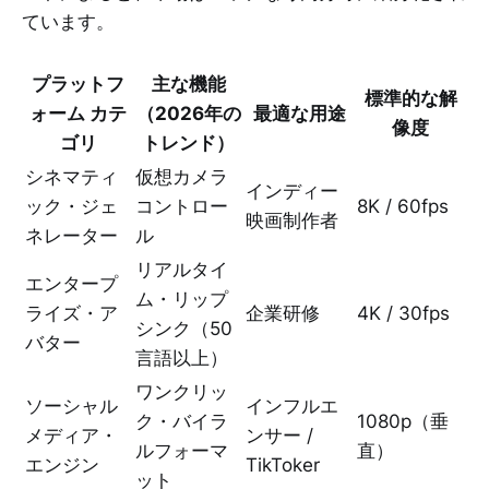
ています。
プラットフ
主な機能
標準的な解
ォーム カテ
（2026年の
最適な用途
像度
ゴリ
トレンド）
シネマティ
仮想カメラ
インディー
ック・ジェ
コントロー
8K / 60fps
映画制作者
ネレーター
ル
リアルタイ
エンタープ
ム・リップ
ライズ・ア
企業研修
4K / 30fps
シンク（50
バター
言語以上）
ワンクリッ
ソーシャル
インフルエ
ク・バイラ
1080p（垂
メディア・
ンサー /
ルフォーマ
直）
エンジン
TikToker
ット