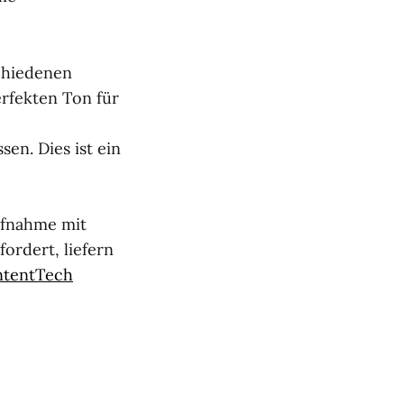
schiedenen
rfekten Ton für
en. Dies ist ein
Aufnahme mit
ordert, liefern
ntentTech