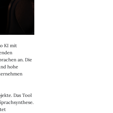
eo KI mit
renden
prachen an. Die
 und hohe
nternehmen
jekte. Das Tool
 Sprachsynthese.
tet