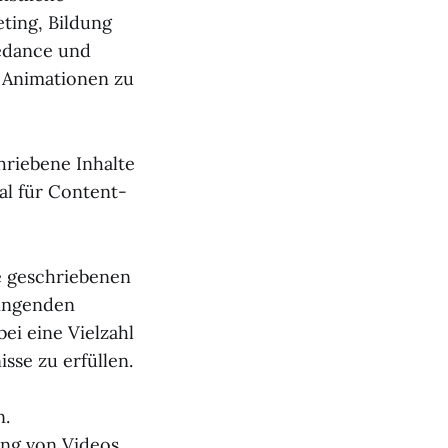
eting, Bildung
eedance und
 Animationen zu
hriebene Inhalte
al für Content-
ie geschriebenen
lingenden
i eine Vielzahl
sse zu erfüllen.
n.
ng von Videos.