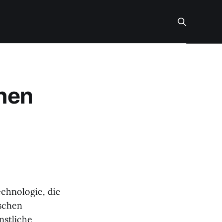
chen
echnologie, die
ischen
nstliche