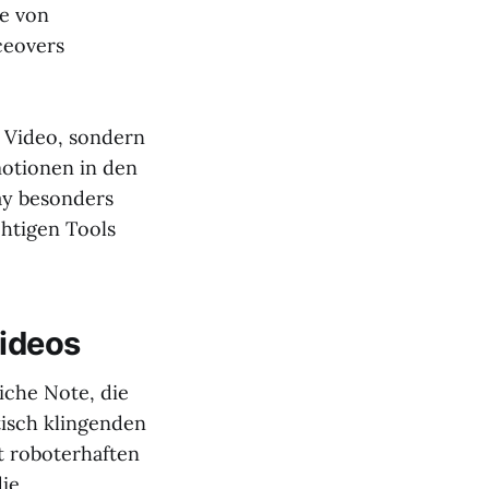
e von
ceovers
u Video, sondern
motionen in den
ay besonders
chtigen Tools
Videos
iche Note, die
tisch klingenden
t roboterhaften
die