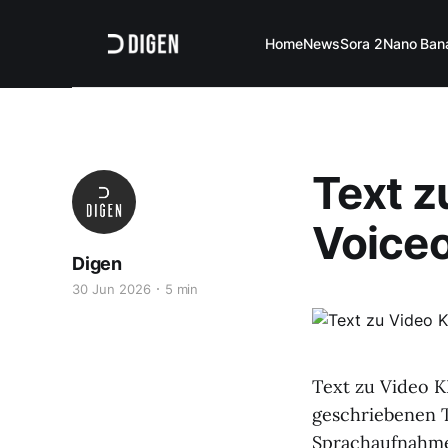
Home
News
Sora 2
Nano Ban
Text z
Voiceo
Digen
30 Jun 2026
5 min
Text zu Video K
geschriebenen T
Sprachaufnahmen