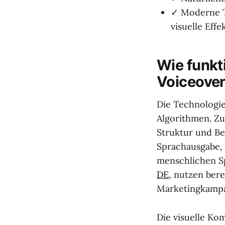
✓ Moderne T
visuelle Effe
Wie funkti
Voiceove
Die Technologie
Algorithmen. Zu
Struktur und Be
Sprachausgabe,
menschlichen Sp
DE
, nutzen ber
Marketingkamp
Die visuelle Ko