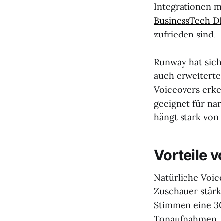
Integrationen 
BusinessTech D
zufrieden sind.
Runway hat sich 
auch erweiterte
Voiceovers erk
geeignet für na
hängt stark von
Vorteile 
Natürliche Voic
Zuschauer stärk
Stimmen eine 3
Tonaufnahmen. D