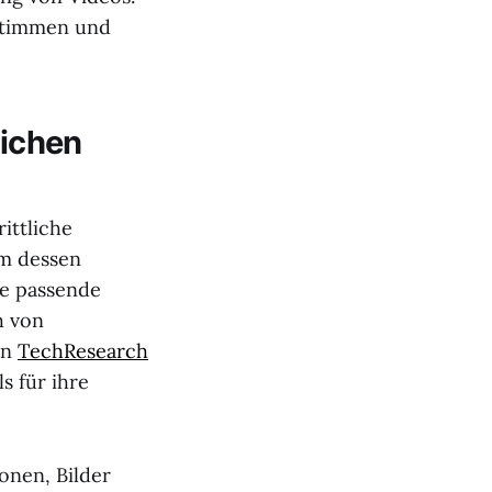
Stimmen und
lichen
ittliche
um dessen
ne passende
h von
on
TechResearch
s für ihre
onen, Bilder