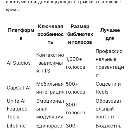
инструментов, доминирующих на рынке в настоящее
время.
Ключевая
Размер
Платформ
Лучшее
особеннос
библиотек
а
для
ть
и голосов
Профессио
Контекстно
1,000+
нальные
AI Studios
-зависимы
голосов
презентаци
й TTS
и
Мобильная
500+
Соцсети и
CapCut AI
интеграция
голосов
Reels
Unite.AI
Эмоционал
Образоват
800+
Featured
ьная
ельный
голосов
Tools
модуляция
контент
Lifetime
Единоразо
300+
Бюджетны