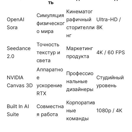
ть
Кинематог
Симуляция
OpenAI
рафичный
Ultra-HD /
физическог
Sora
сторителли
8K
о мира
нг
Точность
Seedance
Маркетинг
текстур и
4K / 60 FPS
2.0
продукта
света
Аппаратно
Профессио
NVIDIA
е
Студийный
нальные
Canvas 3D
ускорение
уровень
дизайнеры
RTX
Корпоратив
Built In AI
Совместна
ные
1080p / 4K
Suite
я работа
команды