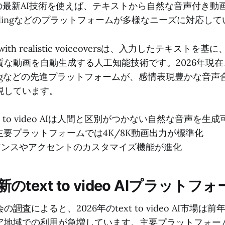
年の最新AI技術を使えば、テキストから自然な音声付き動
やKlingなどのプラットフォームが多様なニーズに対応し
eo ai with realistic voiceoversは、入力したテキス
な動画を自動生成する人工知能技術です。2026年現在、
、Klingなどの先進プラットフォームが、感情表現豊かな音声
現しています。
xt to video AIは人間と区別がつかない自然な音声を生成
年の主要プラットフォームでは4K/8K動画出力が標準化
アンスやアクセントのカスタマイズ機能が進化
新のtext to video AIプラットフ
会の
調査
によると、2026年のtext to video AI市場は
ア地域での利用が急増しています。主要プラットフォー