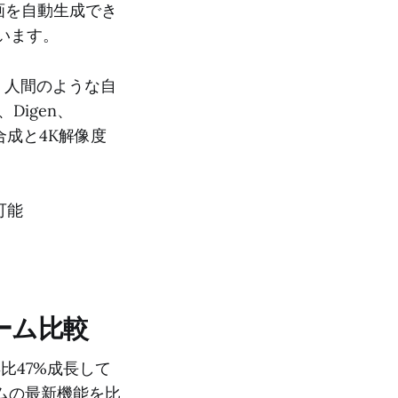
画を自動生成でき
ています。
トを基に、人間のような自
Digen、
合成と4K解像度
可能
ォーム比較
前年比47%成長して
ムの最新機能を比