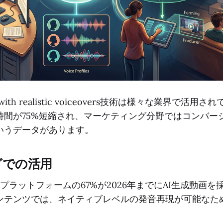
eo ai with realistic voiceovers技術は様々な業界で
時間が75%短縮され、マーケティング分野ではコンバー
というデータがあります。
グでの活用
プラットフォームの67%が2026年までにAI生成動画
ンテンツでは、ネイティブレベルの発音再現が可能なた