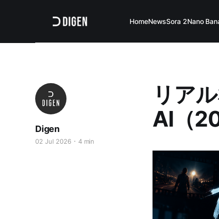
Home
News
Sora 2
Nano Ban
リアル
AI（
Digen
02 Jul 2026
4 min