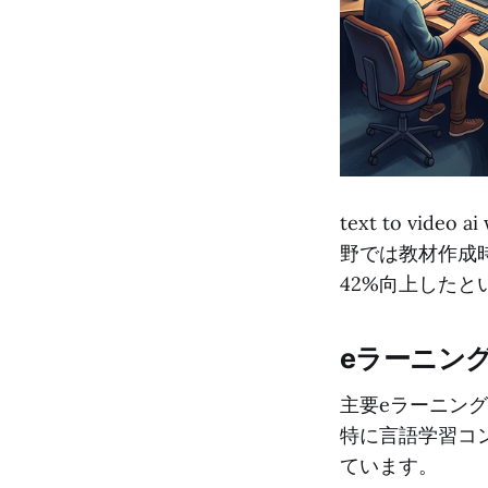
text to vid
野では教材作成
42%向上した
eラーニン
主要eラーニング
特に言語学習コ
ています。