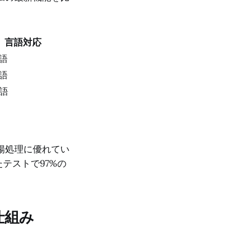
言語対応
言語
言語
言語
抑揚処理に優れてい
テストで97%の
sの仕組み