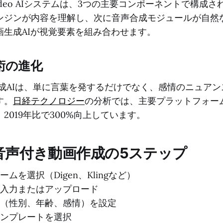
o video AIシステムは、3つの主要コンポーネントで構
ンジンが内容を理解し、次に音声合成モジュールが自然
画生成AIが視覚要素を組み合わせます。
術の進化
合成AIは、単に言葉を発するだけでなく、感情のニュア
す。
日経テクノロジー
の分析では、主要プラットフォー
、2019年比で300%向上しています。
音声付き動画作成の5ステップ
ムを選択（Digen、Klingなど）
入力またはアップロード
（性別、年齢、感情）を設定
ンプレートを選択