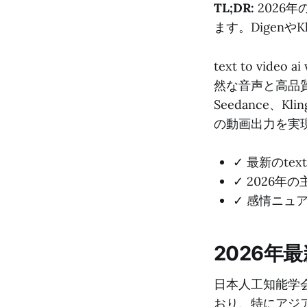
TL;DR:
2026
ます。Digen
text to vid
然な音声と高品質
Seedance
の動画出力を実
✓ 最新のte
✓ 2026
✓ 感情ニュ
2026年最
日本人工知能学
おり、特にアジ