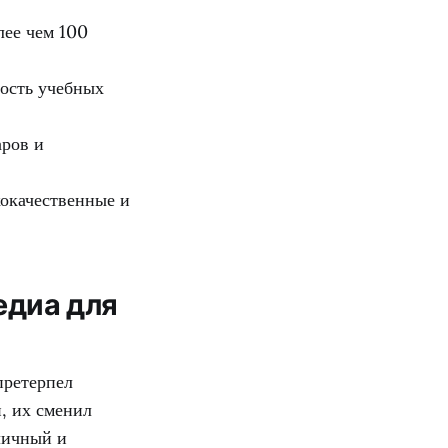
ее чем 100
ость учебных
ров и
окачественные и
едиа для
претерпел
, их сменил
личный и