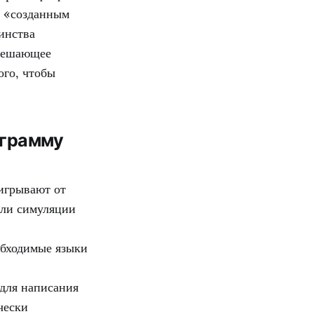
и «созданным
инства
 решающее
ого, чтобы
ограмму
игрывают от
или симуляции
обходимые языки
для написания
чески