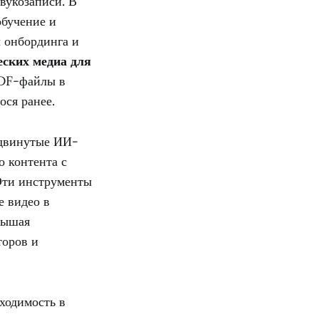
вукозаписи. В
обучение и
 онбординга и
еских медиа для
PDF-файлы в
ся ранее.
одвинутые ИИ-
 контента с
 Эти инструменты
е видео в
вышая
торов и
ходимость в