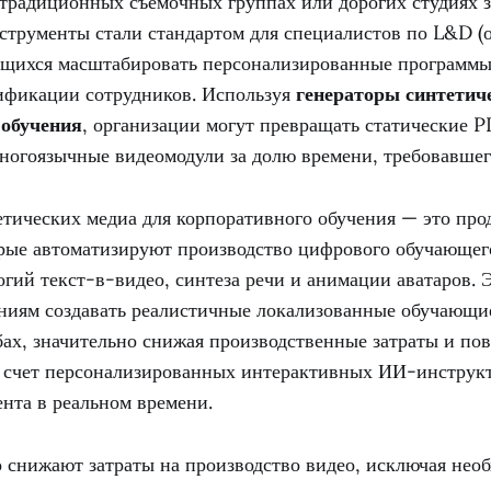
 традиционных съемочных группах или дорогих студиях з
струменты стали стандартом для специалистов по L&D (
мящихся масштабировать персонализированные программы
фикации сотрудников. Используя
генераторы синтетич
 обучения
, организации могут превращать статические 
ногоязычные видеомодули за долю времени, требовавшего
етических медиа для корпоративного обучения — это пр
рые автоматизируют производство цифрового обучающего
гий текст-в-видео, синтеза речи и анимации аватаров.
ниям создавать реалистичные локализованные обучающи
ах, значительно снижая производственные затраты и по
а счет персонализированных интерактивных ИИ-инструк
нта в реальном времени.
 снижают затраты на производство видео, исключая необ