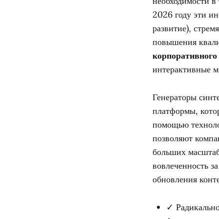
необходимости в
2026 году эти ин
развитие), стре
повышения квали
корпоративного
интерактивные м
Генераторы синт
платформы, кото
помощью техноло
позволяют компа
больших масштаб
вовлеченность з
обновления конте
✓ Радикально