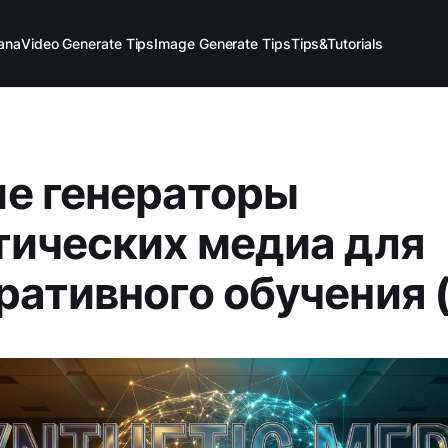
ana
Video Generate Tips
Image Generate Tips
Tips&Tutorials
е генераторы
тических медиа для
ративного обучения 