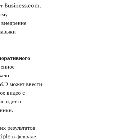
т Business.com,
рму
о внедрение
навыки
поративного
венное
вало
L&D может ввести
ое видео с
чь идет о
ники.
их результатов.
iple в феврале