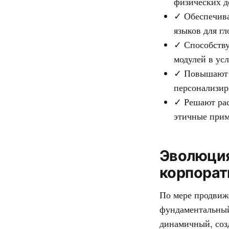
физических д
✓ Обеспечива
языков для г
✓ Способству
модулей в ус
✓ Повышают в
персонализир
✓ Решают рас
этичные прим
Эволюция
корпорат
По мере продвиж
фундаментальный
динамичный, соз