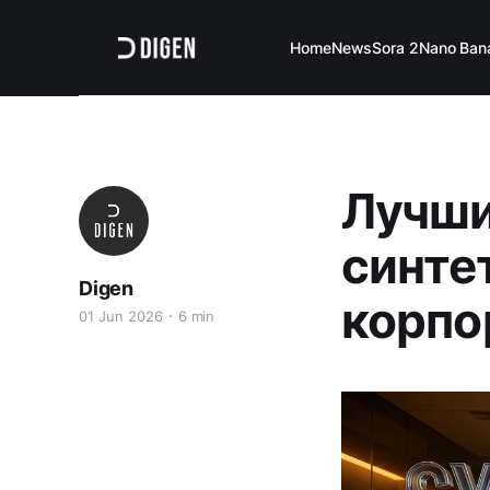
Home
News
Sora 2
Nano Ban
Лучши
синте
Digen
корпо
01 Jun 2026
6 min