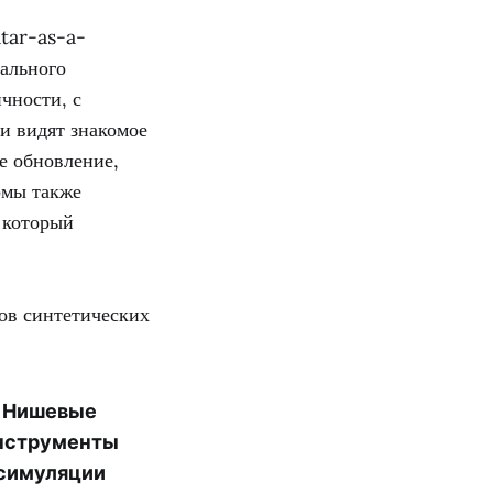
atar-as-a-
рального
чности, с
и видят знакомое
е обновление,
рмы также
 который
ов синтетических
Нишевые
нструменты
симуляции