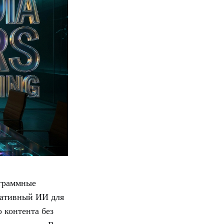
ограммные
ративный ИИ для
о контента без