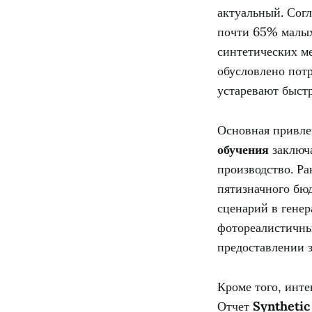
актуальный. Сог
почти 65% малых
синтетических ме
обусловлено пот
устаревают быстр
Основная привле
обучения
заключа
производство. Р
пятизначного бю
сценарий в генер
фотореалистичным
предоставлении з
Кроме того, инте
Отчет
Syntheti