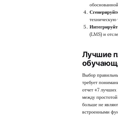
обоснованной
Сгенерируйте
техническую 
Интегрируйт
(LMS) и отсл
Лучшие п
обучающе
Выбор правильн
требует пониман
отчет «7 лучших
между простотой
больше не являю
встроенными фун