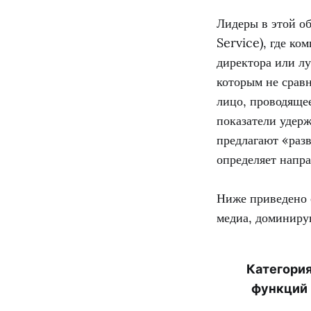
Лидеры в этой об
Service), где ко
директора или лу
которым не срав
лицо, проводящее
показатели удер
предлагают «раз
определяет напра
Ниже приведено 
медиа, доминиру
Категори
функций