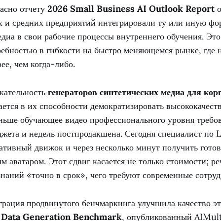
ласно отчету
2026 Small Business AI Outlook Report
о
 и средних предприятий интегрировали ту или иную фо
диа в свои рабочие процессы внутреннего обучения. Эт
ребностью в гибкости на быстро меняющемся рынке, где 
ее, чем когда-либо.
кательность
генераторов синтетических медиа для кор
ется в их способности демократизировать высококачест
аньше обучающее видео профессионального уровня требо
джета и недель постпродакшена. Сегодня специалист по 
ативный движок и через несколько минут получить готов
 аватаром. Этот сдвиг касается не только стоимости; ре
наний «точно в срок», чего требуют современные сотруд
грация продвинутого бенчмаркинга улучшила качество эт
c Data Generation Benchmark
, опубликованный AIMult