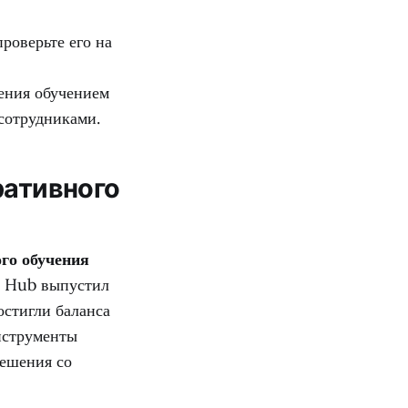
роверьте его на
ения обучением
сотрудниками.
ративного
го обучения
n Hub выпустил
остигли баланса
нструменты
решения со