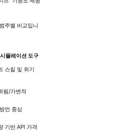
티브" 기능도 제공
요 범주별 비교입니
 시뮬레이션 도구
트 스킬 및 위기
화됨/가변적
 방언 중심
 기반 API 가격