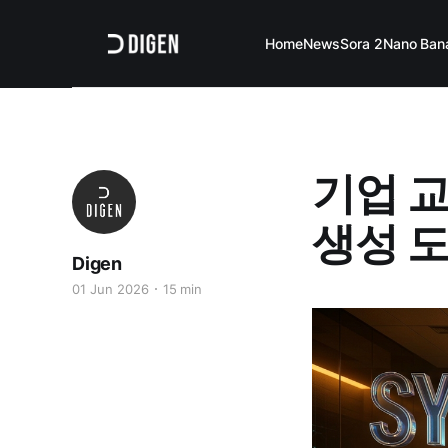
Home
News
Sora 2
Nano Ban
기업 
생성 도
Digen
01 Jun 2026
15 min