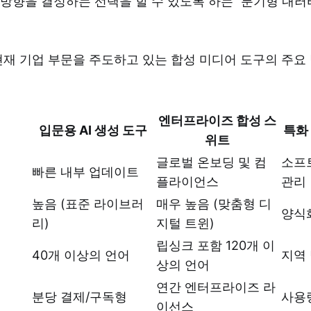
방향을 결정하는 선택을 할 수 있도록 하는 "분기형 내러
 현재 기업 부문을 주도하고 있는 합성 미디어 도구의 주
엔터프라이즈 합성 스
입문용 AI 생성 도구
특화
위트
글로벌 온보딩 및 컴
소프
빠른 내부 업데이트
플라이언스
관리
높음 (표준 라이브러
매우 높음 (맞춤형 디
양식
리)
지털 트윈)
립싱크 포함 120개 이
40개 이상의 언어
지역
상의 언어
연간 엔터프라이즈 라
분당 결제/구독형
사용량
이선스