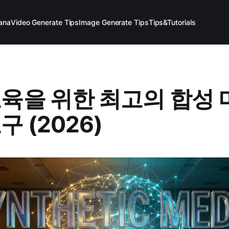
ana
Video Generate Tips
Image Generate Tips
Tips&Tutorials
교육을 위한 최고의 합성
구 (2026)