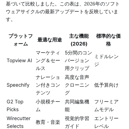
基づいて比較しました。この表は、2026年のソフト
ウェアサイクルの最新アップデートを反映していま
す。
プラットフ
主な機能
標準的な価
最適な用途
ォーム
(2026)
格
マーケティ
5分間のコン
ミドルレン
Topview AI
ング＆セー
バージョン
ジ
ルス
用クリップ
ナレーショ
高度な音声
Speechify
ン付きコン
クローニン
低予算向け
テンツ
グ
G2 Top
小規模チー
共同編集機
フリーミア
Picks
ム
能
ムモデル
Wirecutter
視覚的学習
エントリー
教育・音楽
Selects
ガイド
レベル