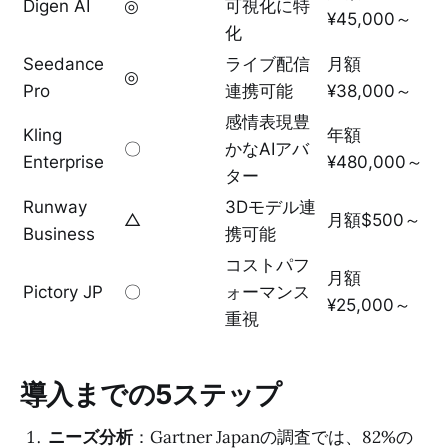
Digen AI
◎
可視化に特
¥45,000～
化
Seedance
ライブ配信
月額
◎
Pro
連携可能
¥38,000～
感情表現豊
Kling
年額
〇
かなAIアバ
Enterprise
¥480,000～
ター
Runway
3Dモデル連
△
月額$500～
Business
携可能
コストパフ
月額
Pictory JP
〇
ォーマンス
¥25,000～
重視
導入までの5ステップ
ニーズ分析
：Gartner Japanの調査では、82%の