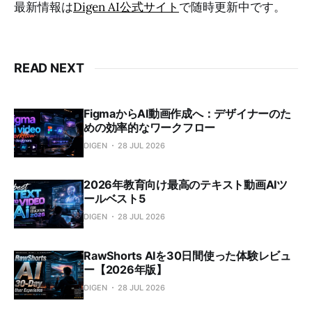
最新情報は
Digen AI公式サイト
で随時更新中です。
READ NEXT
FigmaからAI動画作成へ：デザイナーのた
めの効率的なワークフロー
DIGEN
28 JUL 2026
2026年教育向け最高のテキスト動画AIツ
ールベスト5
DIGEN
28 JUL 2026
RawShorts AIを30日間使った体験レビュ
ー【2026年版】
DIGEN
28 JUL 2026