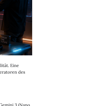
ität. Eine
neratoren des
 Gemini 3 (Nano