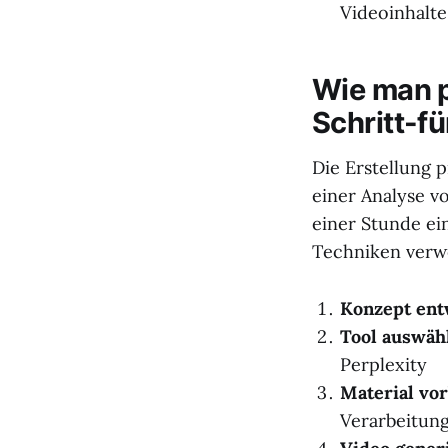
Videoinhalte
Wie man pr
Schritt-f
Die Erstellung p
einer Analyse v
einer Stunde ei
Techniken verw
Konzept ent
Tool auswäh
Perplexity
Material vor
Verarbeitun