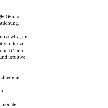
gle Gemini
ntlichung.
enutzt wird, um
iten oder zu
ini 3 (Nano
und intuitive
schiedene
eo-
timodaler