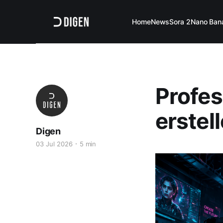
Home
News
Sora 2
Nano Ban
Profes
erstell
Digen
03 Jul 2026
5 min