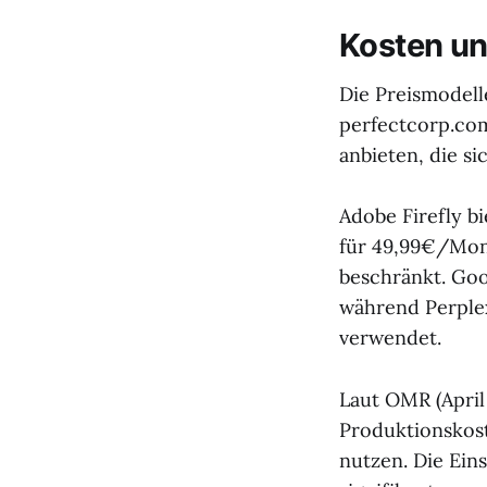
Kosten un
Die Preismodelle
perfectcorp.com
anbieten, die s
Adobe Firefly b
für 49,99€/Mona
beschränkt. Goo
während Perple
verwendet.
Laut OMR (Apri
Produktionskost
nutzen. Die Ein