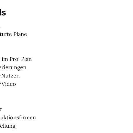
ls
n
tufte Pläne
 im Pro-Plan
nerierungen
-Nutzer,
/Video
r
duktionsfirmen
ellung