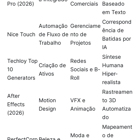
Pro (2026)
Comerciais
Baseado
em Texto
Correspond
Automação
Gerenciame
ência de
Nice Touch
de Fluxo de
nto de
Batidas por
Trabalho
Projetos
IA
Síntese
Techloy Top
Redes
Criação de
Humana
10
Sociais e B-
Ativos
Hiper-
Generators
Roll
realista
Rastreamen
After
Motion
VFX e
to 3D
Effects
Design
Animação
Automatiza
(2026)
do
Mapeament
Moda e
o de
PerfectCorp
Beleza e