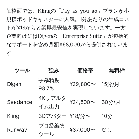
価格面では、Klingの「Pay-as-you-go」プランが小
規模ポッドキャスターに人気。1分あたりの生成コス
トが¥18からと業界最安値を実現しています。一方、
企業向けにはDigenの「Enterprise Suite」が包括的
なサポートを含め月額¥98,000から提供されていま
す。
ツール
強み
価格帯
無料枠
字幕精度
Digen
¥29,800〜
15分/月
98.7%
4Kリアルタ
Seedance
¥24,500〜
30分/月
イム出力
Kling
3Dアバター
¥18/分〜
10分
プロ級編集
Runway
¥37,000〜
なし
ツール