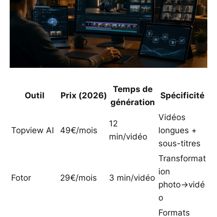
Temps de
Outil
Prix (2026)
Spécificité
génération
Vidéos
12
Topview AI
49€/mois
longues +
min/vidéo
sous-titres
Transformat
ion
Fotor
29€/mois
3 min/vidéo
photo→vidé
o
Formats