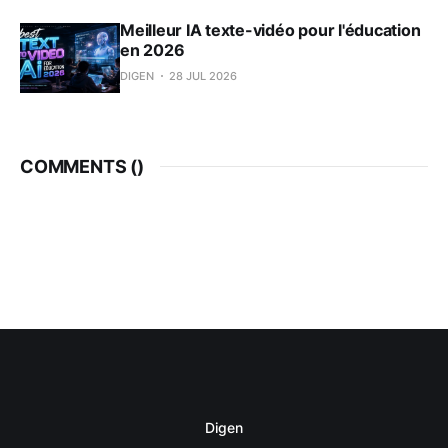
Meilleur IA texte-vidéo pour l'éducation
en 2026
DIGEN
28 JUL 2026
COMMENTS (
)
Digen