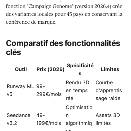
fonction "Campaign Genome" (version 2026.4) crée
des variantes locales pour 45 pays en conservant la
cohérence de marque.
Comparatif des fonctionnalités
clés
Spécificité
Outil
Prix (2026)
Limites
s
Rendu 3D
Courbe
Runway ML
99-
en temps
d'apprentis
v5
299€/mois
réel
sage raide
Optimisatio
Seedance
49-
n
Assets 3D
v3.2
199€/mois
algorithmiq
limités
ue