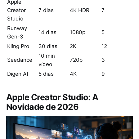
Apple
Creator
7 dias
4K HDR
7
Studio
Runway
14 dias
1080p
5
Gen-3
Kling Pro
30 dias
2K
12
10 min
Seedance
720p
3
vídeo
Digen AI
5 dias
4K
9
Apple Creator Studio: A
Novidade de 2026