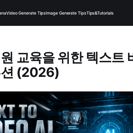
ana
Video Generate Tips
Image Generate Tips
Tips&Tutorials
직원 교육을 위한 텍스트
션 (2026)