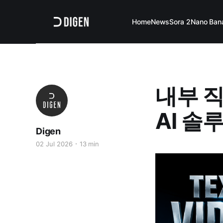
Home
News
Sora 2
Nano Ban
내부 
AI 솔루
Digen
02 Jul 2026
13 min