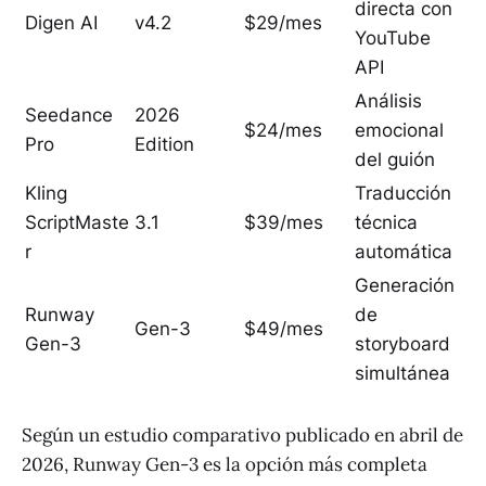
directa con
Digen AI
v4.2
$29/mes
YouTube
API
Análisis
Seedance
2026
$24/mes
emocional
Pro
Edition
del guión
Kling
Traducción
ScriptMaste
3.1
$39/mes
técnica
r
automática
Generación
Runway
de
Gen-3
$49/mes
Gen-3
storyboard
simultánea
Según un estudio comparativo publicado en abril de
2026, Runway Gen-3 es la opción más completa