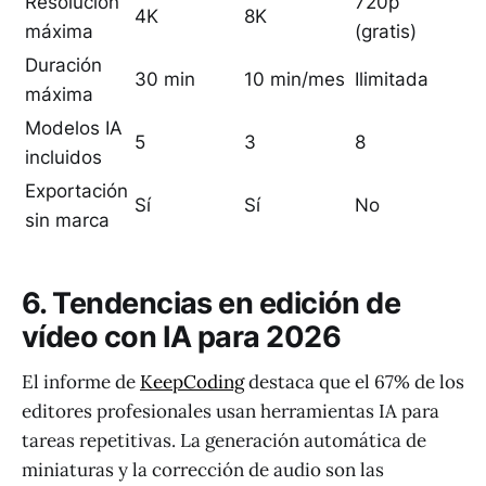
Resolución
720p
4K
8K
máxima
(gratis)
Duración
30 min
10 min/mes
Ilimitada
máxima
Modelos IA
5
3
8
incluidos
Exportación
Sí
Sí
No
sin marca
6. Tendencias en edición de
vídeo con IA para 2026
El informe de
KeepCoding
destaca que el 67% de los
editores profesionales usan herramientas IA para
tareas repetitivas. La generación automática de
miniaturas y la corrección de audio son las