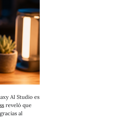
laxy AI Studio es
ss
reveló que
racias al