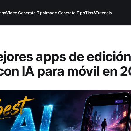
ana
Video Generate Tips
Image Generate Tips
Tips&Tutorials
jores apps de edición
con IA para móvil en 