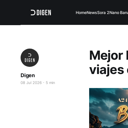
Home
News
Sora 2
Nano Ban
Mejor 
viajes
Digen
08 Jul 2026
5 min