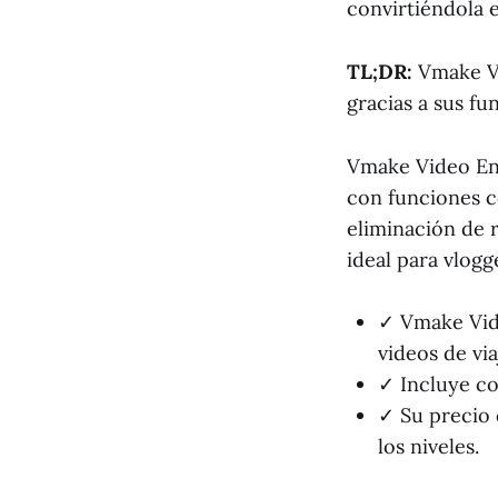
convirtiéndola 
TL;DR:
Vmake Vi
gracias a sus fu
Vmake Video Enh
con funciones c
eliminación de r
ideal para vlogg
✓ Vmake Vide
videos de via
✓ Incluye co
✓ Su precio 
los niveles.