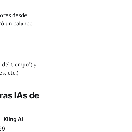
iores desde
gró un balance
 del tiempo") y
s, etc.).
ras IAs de
Kling AI
99