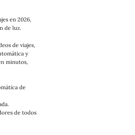
ajes en 2026,
n de luz.
eos de viajes,
utomática y
en minutos,
omática de
ada.
dores de todos