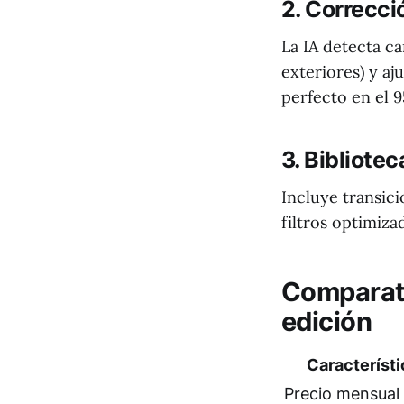
2. Correcci
La IA detecta c
exteriores) y aj
perfecto en el 9
3. Bibliote
Incluye transic
filtros optimiza
Comparati
edición
Característi
Precio mensual