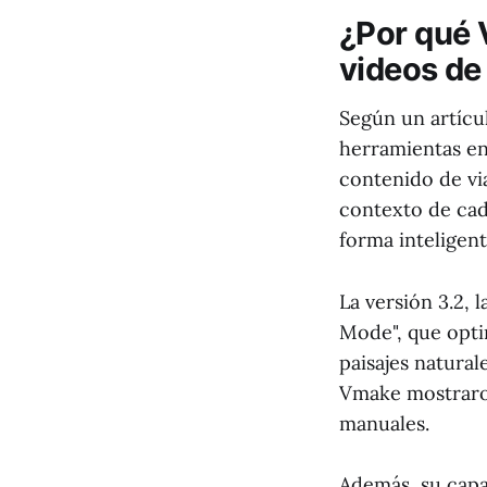
¿Por qué 
videos de
Según un artícu
herramientas en
contenido de via
contexto de cad
forma inteligent
La versión 3.2, 
Mode", que opti
paisajes natural
Vmake mostraro
manuales.
Además, su capa