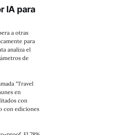
r IA para
era a otras
ficamente para
ta analiza el
arámetros de
lamada "Travel
munes en
ditados con
o con ediciones
ro-proof. El 78%