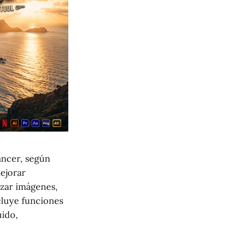
ancer, según
ejorar
izar imágenes,
ncluye funciones
uido,