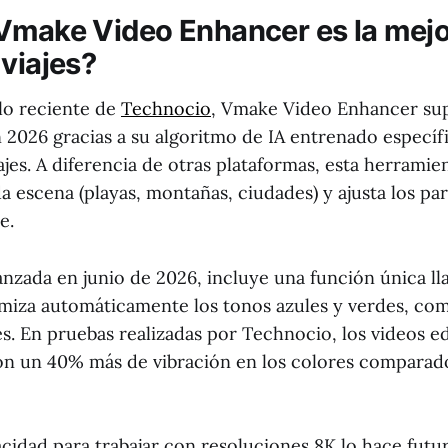
Vmake Video Enhancer es la mejo
 viajes?
lo reciente de
Technocio
, Vmake Video Enhancer sup
 2026 gracias a su algoritmo de IA entrenado especí
jes. A diferencia de otras plataformas, esta herramien
a escena (playas, montañas, ciudades) y ajusta los p
e.
lanzada en junio de 2026, incluye una función única l
miza automáticamente los tonos azules y verdes, co
es. En pruebas realizadas por Technocio, los videos e
n un 40% más de vibración en los colores comparad
cidad para trabajar con resoluciones 8K lo hace futu