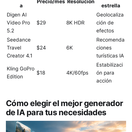
Precio/mes
Resolución
a
estrella
Digen AI
Geolocaliza
Video Pro
$29
8K HDR
ción de
5.2
efectos
Seedance
Recomenda
Travel
$24
6K
ciones
Creator 4.1
turísticas IA
Estabilizaci
Kling GoPro
$18
4K/60fps
ón para
Edition
acción
Cómo elegir el mejor generador
de IA para tus necesidades