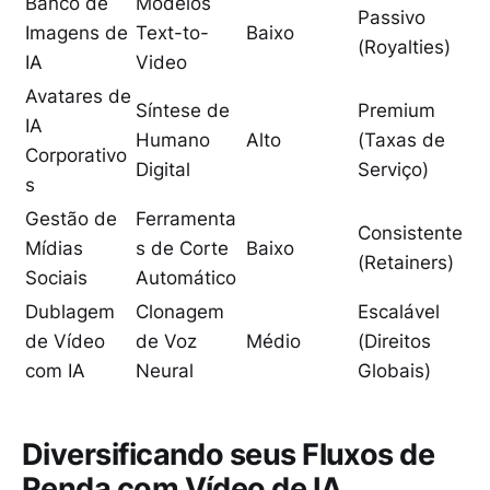
Banco de
Modelos
Passivo
Imagens de
Text-to-
Baixo
(Royalties)
IA
Video
Avatares de
Síntese de
Premium
IA
Humano
Alto
(Taxas de
Corporativo
Digital
Serviço)
s
Gestão de
Ferramenta
Consistente
Mídias
s de Corte
Baixo
(Retainers)
Sociais
Automático
Dublagem
Clonagem
Escalável
de Vídeo
de Voz
Médio
(Direitos
com IA
Neural
Globais)
Diversificando seus Fluxos de
Renda com Vídeo de IA