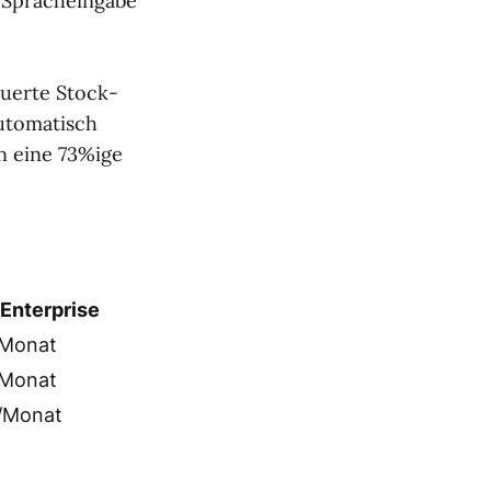
 Spracheingabe
euerte Stock-
utomatisch
en eine 73%ige
Enterprise
Monat
Monat
/Monat