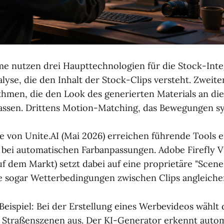
 nutzen drei Haupttechnologien für die Stock-Integ
lyse, die den Inhalt der Stock-Clips versteht. Zweite
thmen, die den Look des generierten Materials an di
ssen. Drittens Motion-Matching, das Bewegungen sy
ie von Unite.AI (Mai 2026) erreichen führende Tools 
 bei automatischen Farbanpassungen. Adobe Firefly Vi
f dem Markt) setzt dabei auf eine proprietäre "Scen
e sogar Wetterbedingungen zwischen Clips angleiche
 Beispiel: Bei der Erstellung eines Werbevideos wählt
 Straßenszenen aus. Der KI-Generator erkennt auto