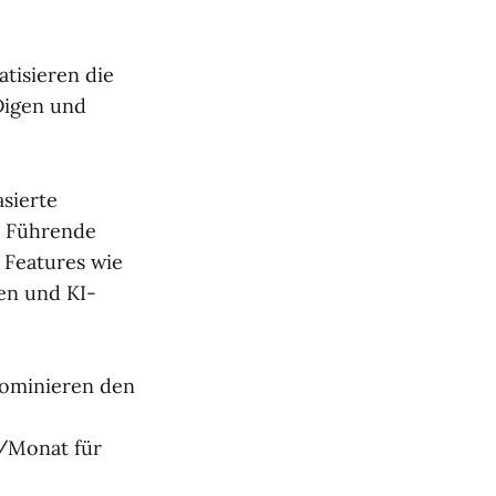
tisieren die
Digen und
sierte
. Führende
 Features wie
en und KI-
dominieren den
€/Monat für