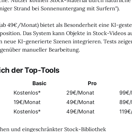
che: Nutzer können Stock-Material durch natürliche
nniger Strand bei Sonnenuntergang mit Surfern").
ab 49€/Monat) bietet als Besonderheit eine KI-gest
osition. Das System kann Objekte in Stock-Videos a
in neue KI-generierte Szenen integrieren. Tests zeig
egenüber manueller Bearbeitung.
ich der Top-Tools
Basic
Pro
Kostenlos*
29€/Monat
99€/
19€/Monat
49€/Monat
89€/
Kostenlos*
49€/Monat
119€
hen und eingeschränkter Stock-Bibliothek