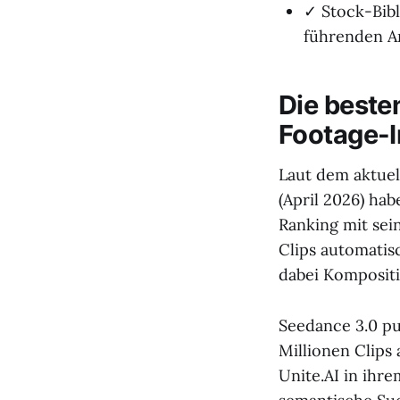
✓ Stock-Bibl
führenden A
Die beste
Footage-I
Laut dem aktuel
(April 2026) ha
Ranking mit sei
Clips automatisc
dabei Komposit
Seedance 3.0 pu
Millionen Clips
Unite.AI in ihre