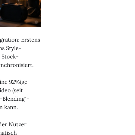
ration: Erstens
ns Style-
e Stock-
nchronisiert.
eine 92%ige
deo (seit
e-Blending"-
n kann.
 der Nutzer
matisch