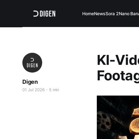
Home
News
Sora 2
Nano Ban
KI-Vid
Footag
Digen
01 Jul 2026
5 min