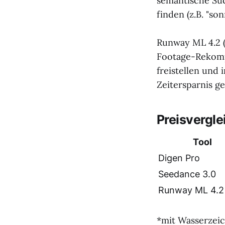
semantische Su
finden (z.B. "so
Runway ML 4.2 (
Footage-Rekomp
freistellen und 
Zeitersparnis g
Preisvergle
Tool
Digen Pro
Seedance 3.0
Runway ML 4.2
*mit Wasserzeic