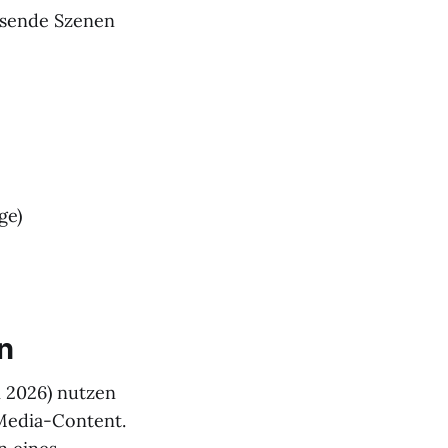
ssende Szenen
ge)
n
i 2026) nutzen
Media-Content.