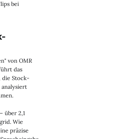
lips bei
k-
ren" von OMR
führt das
, die Stock-
 analysiert
hmen.
– über 2,1
grid. Wie
ine präzise