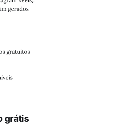
tagram Reels).
im gerados
s gratuitos
íveis
 grátis