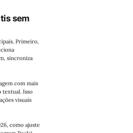
átis sem
ipais. Primeiro,
eciona
m, sincroniza
guagem com mais
textual. Isso
ções visuais
26, como ajuste