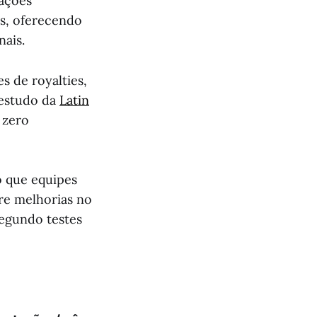
tações
os, oferecendo
ais.
s de royalties,
 estudo da
Latin
 zero
 que equipes
re melhorias no
egundo testes