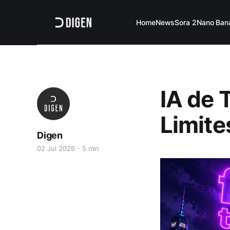
Home
News
Sora 2
Nano Ban
IA de 
Limit
Digen
02 Jul 2026
5 min