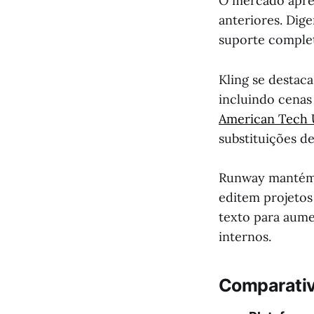
O mercado apres
anteriores. Dig
suporte complet
Kling se destaca
incluindo cenas
American Tech 
substituições de
Runway mantém 
editem projetos
texto para aum
internos.
Comparativ