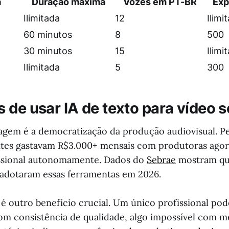
a
Duração máxima
Vozes em PT-BR
Exp
Ilimitada
12
Ilimi
60 minutos
8
500
30 minutos
15
Ilimi
Ilimitada
5
300
 de usar IA de texto para vídeo s
tagem é a democratização da produção audiovisual. 
ntes gastavam R$3.000+ mensais com produtoras agor
ssional autonomamente. Dados do
Sebrae
mostram qu
adotaram essas ferramentas em 2026.
 é outro benefício crucial. Um único profissional po
com consistência de qualidade, algo impossível com 