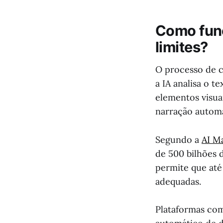
Como func
limites?
O processo de c
a IA analisa o t
elementos visua
narração autom
Segundo a
AI M
de 500 bilhões d
permite que até
adequadas.
Plataformas co