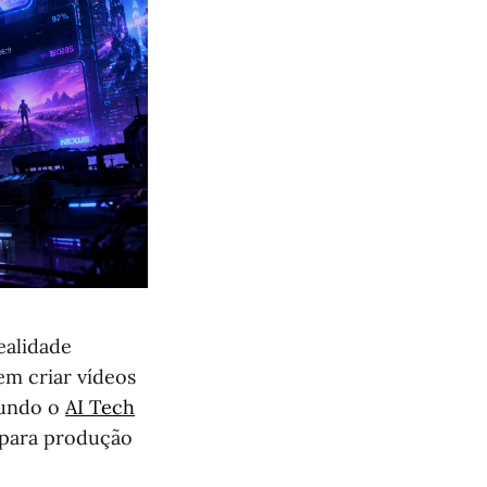
ealidade
em criar vídeos
egundo o
AI Tech
s para produção