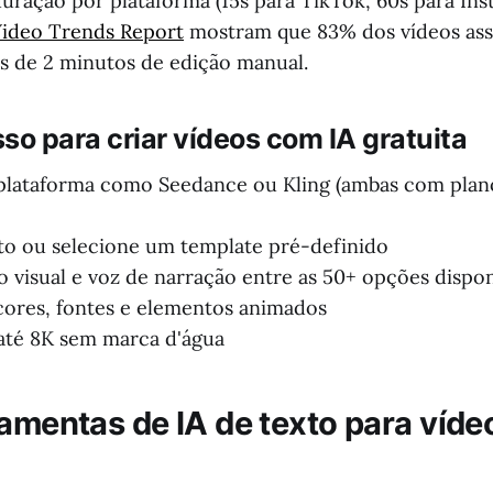
uração por plataforma (15s para TikTok, 60s para Ins
ideo Trends Report
mostram que 83% dos vídeos ass
 de 2 minutos de edição manual.
so para criar vídeos com IA gratuita
plataforma como Seedance ou Kling (ambas com plano
to ou selecione um template pré-definido
lo visual e voz de narração entre as 50+ opções dispon
cores, fontes e elementos animados
até 8K sem marca d'água
amentas de IA de texto para vídeo