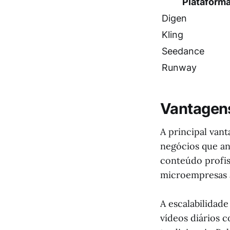
Plataform
Digen
Kling
Seedance
Runway
Vantagens
A principal van
negócios que a
conteúdo profi
microempresas 
A escalabilidade
vídeos diários 