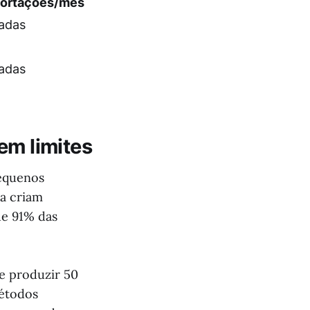
ortações/mês
tadas
tadas
em limites
Pequenos
a criam
e 91% das
de produzir 50
métodos