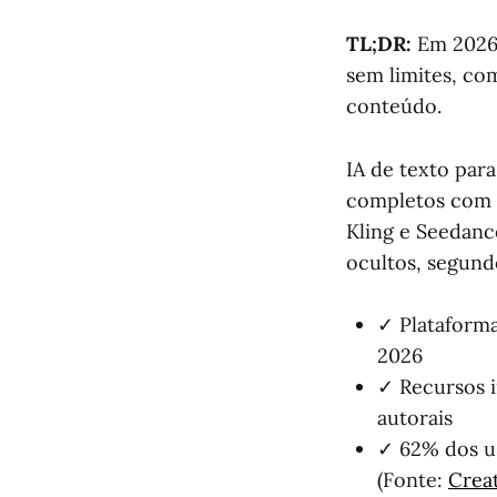
TL;DR:
Em 2026,
sem limites, co
conteúdo.
IA de texto par
completos com 
Kling e Seedanc
ocultos, segun
✓ Plataforma
2026
✓ Recursos i
autorais
✓ 62% dos u
(Fonte:
Creat