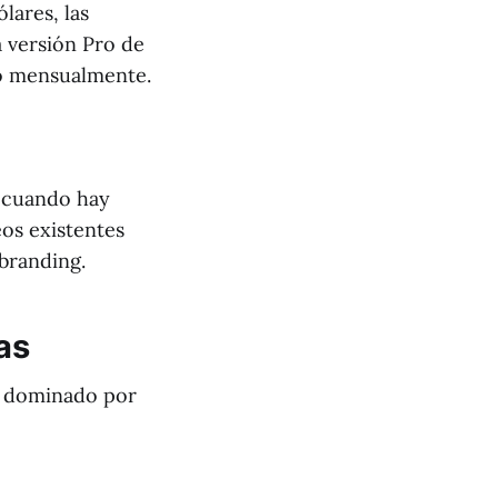
lares, las
a versión Pro de
o mensualmente.
 cuando hay
eos existentes
branding.
as
tá dominado por