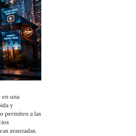
o en una
ida y
o permiten a las
cios
cas avanzadas.