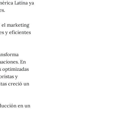
mérica Latina ya
es.
 el marketing
es y eficientes
ransforma
maciones. En
s optimizadas
oristas y
tas creció un
oducción en un