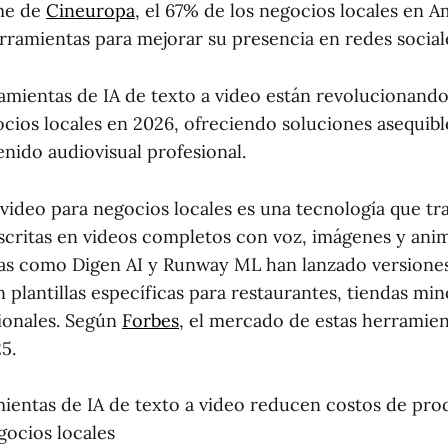
me de
Cineuropa
, el 67% de los negocios locales en A
erramientas para mejorar su presencia en redes social
amientas de IA de texto a video están revolucionando
ocios locales en 2026, ofreciendo soluciones asequibl
nido audiovisual profesional.
a video para negocios locales es una tecnología que t
scritas en videos completos con voz, imágenes y ani
as como Digen AI y Runway ML han lanzado versione
plantillas específicas para restaurantes, tiendas min
sionales. Según
Forbes
, el mercado de estas herramien
5.
ientas de IA de texto a video reducen costos de pr
ocios locales