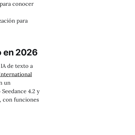
 para conocer
zación para
eo en 2026
IA de texto a
International
n un
 Seedance 4.2 y
s, con funciones