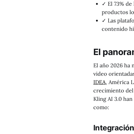
✓ El 73% de 
productos lo
✓ Las plataf
contenido hi
El panora
El año 2026 ha 
video orientada
IDEA
, América 
crecimiento del
Kling AI 3.0 han
como:
Integración