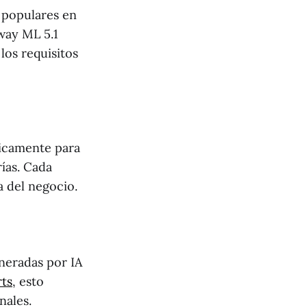
 populares en
way ML 5.1
los requisitos
ficamente para
rías. Cada
a del negocio.
neradas por IA
ts
, esto
nales.