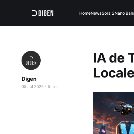
Home
News
Sora 2
Nano Ban
IA de 
Local
Digen
05 Jul 2026
5 min