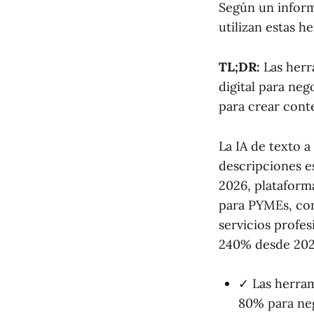
Según un infor
utilizan estas h
TL;DR:
Las herr
digital para neg
para crear conte
La IA de texto 
descripciones e
2026, plataform
para PYMEs, con 
servicios profe
240% desde 202
✓ Las herram
80% para neg