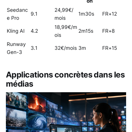
on
Seedanc
24,99€/
9.1
1m30s
FR+12
e Pro
mois
18,99€/m
Kling AI
4.2
2m15s
FR+8
ois
Runway
3.1
32€/mois
3m
FR+15
Gen-3
Applications concrètes dans les
médias