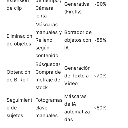
Extensión
de tiempo /
Generativa
~90%
de clip
Cámara
(Firefly)
lenta
Máscaras
manuales y
Borrador de
Eliminación
Relleno
objetos con
~85%
de objetos
según
IA
contenido
Búsqueda/
Generación
Obtención
Compra de
de Texto a
~70%
de B-Roll
metraje de
Video
stock
Máscaras
Seguimient
Fotogramas
de IA
o de
clave
~80%
automatiza
sujetos
manuales
das