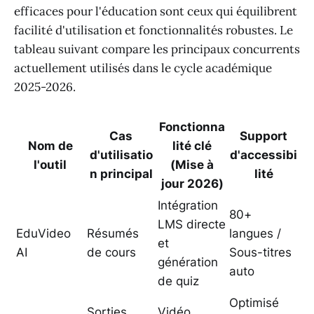
efficaces pour l'éducation sont ceux qui équilibrent
facilité d'utilisation et fonctionnalités robustes. Le
tableau suivant compare les principaux concurrents
actuellement utilisés dans le cycle académique
2025-2026.
Fonctionna
Cas
Support
Nom de
lité clé
d'utilisatio
d'accessibi
l'outil
(Mise à
n principal
lité
jour 2026)
Intégration
80+
LMS directe
EduVideo
Résumés
langues /
et
AI
de cours
Sous-titres
génération
auto
de quiz
Optimisé
Sorties
Vidéo