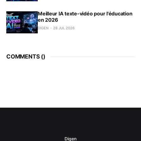
Meilleur IA texte-vidéo pour l'éducation
en 2026
DIGEN
28 JUL 2026
COMMENTS (
)
Digen