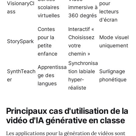
VisionaryCl
pour
scolaires
immersive à
ass
lecteurs
virtuelles
360 degrés
d'écran
Contes
Interactif «
pour la
Choisissez
Mode visuel
StorySpark
petite
votre
uniquement
enfance
chemin »
Synchronisa
Apprentissa
SynthTeach
tion labiale
Surlignage
ge des
er
hyper-
phonétique
langues
réaliste
Principaux cas d'utilisation de la
vidéo d'IA générative en classe
Les applications pour la génération de vidéos sont