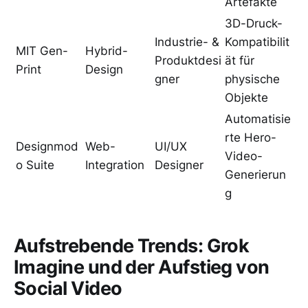
Artefakte
3D-Druck-
Industrie- &
Kompatibilit
MIT Gen-
Hybrid-
Produktdesi
ät für
Print
Design
gner
physische
Objekte
Automatisie
rte Hero-
Designmod
Web-
UI/UX
Video-
o Suite
Integration
Designer
Generierun
g
Aufstrebende Trends: Grok
Imagine und der Aufstieg von
Social Video