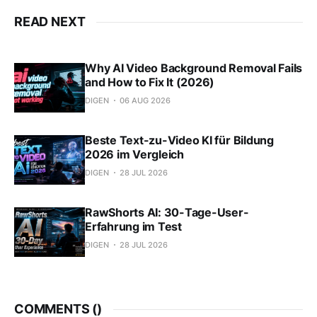
READ NEXT
Why AI Video Background Removal Fails
and How to Fix It (2026)
DIGEN
06 AUG 2026
Beste Text-zu-Video KI für Bildung
2026 im Vergleich
DIGEN
28 JUL 2026
RawShorts AI: 30-Tage-User-
Erfahrung im Test
DIGEN
28 JUL 2026
COMMENTS (
)