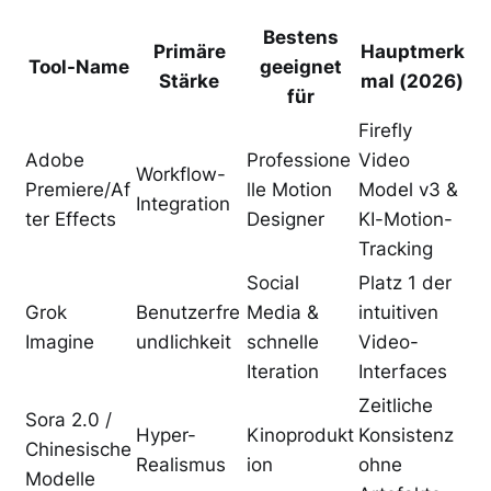
Bestens
Primäre
Hauptmerk
Tool-Name
geeignet
Stärke
mal (2026)
für
Firefly
Adobe
Professione
Video
Workflow-
Premiere/Af
lle Motion
Model v3 &
Integration
ter Effects
Designer
KI-Motion-
Tracking
Social
Platz 1 der
Grok
Benutzerfre
Media &
intuitiven
Imagine
undlichkeit
schnelle
Video-
Iteration
Interfaces
Zeitliche
Sora 2.0 /
Hyper-
Kinoprodukt
Konsistenz
Chinesische
Realismus
ion
ohne
Modelle