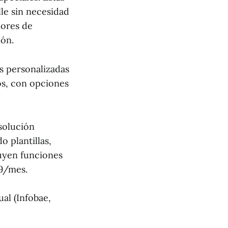
le sin necesidad
dores de
ión.
s personalizadas
os, con opciones
solución
 plantillas,
luyen funciones
99/mes.
al (Infobae,