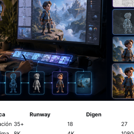
ca
Runway
Digen
ación
35+
18
27
xima
8K
4K
1080