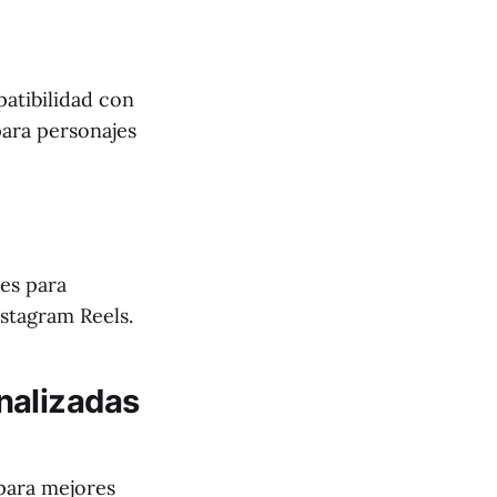
patibilidad con
para personajes
es para
nstagram Reels.
nalizadas
para mejores