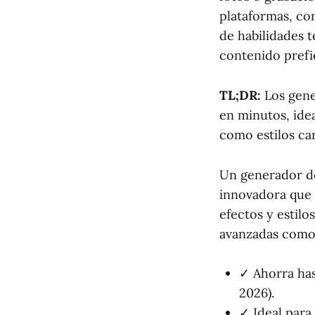
plataformas, co
de habilidades 
contenido prefi
TL;DR:
Los gene
en minutos, ide
como estilos ca
Un generador de
innovadora que a
efectos y estil
avanzadas como 
✓ Ahorra has
2026).
✓ Ideal para