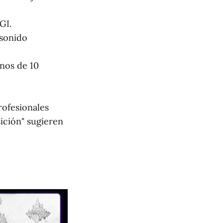
GI.
 sonido
nos de 10
rofesionales
ición" sugieren