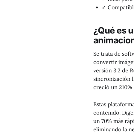
✓ Compatibl
¿Qué es u
animacion
Se trata de sof
convertir imáge
versión 3.2 de 
sincronización 
creció un 210% 
Estas plataform
contenido. Dige
un 70% más rápi
eliminando la n