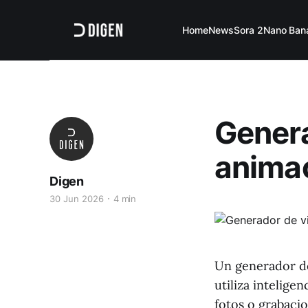
Home
News
Sora 2
Nano Ban
Genera
anima
Digen
30 Jun 2026
4 min
Un generador de
utiliza intelige
fotos o grabacio