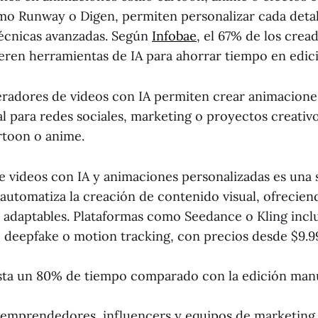
mo Runway o Digen, permiten personalizar cada detal
técnicas avanzadas. Según
Infobae
, el 67% de los crea
eren herramientas de IA para ahorrar tiempo en edic
radores de videos con IA permiten crear animacione
al para redes sociales, marketing o proyectos creativ
rtoon o anime.
 videos con IA y animaciones personalizadas es una 
utomatiza la creación de contenido visual, ofreciendo
os adaptables. Plataformas como Seedance o Kling inc
deepfake o motion tracking, con precios desde $9.
ta un 80% de tiempo comparado con la edición manu
 emprendedores, influencers y equipos de marketing.