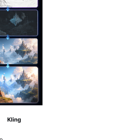
Kling
p