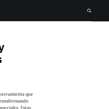
y
s
 herramienta que
, transformando
speciales. Estas