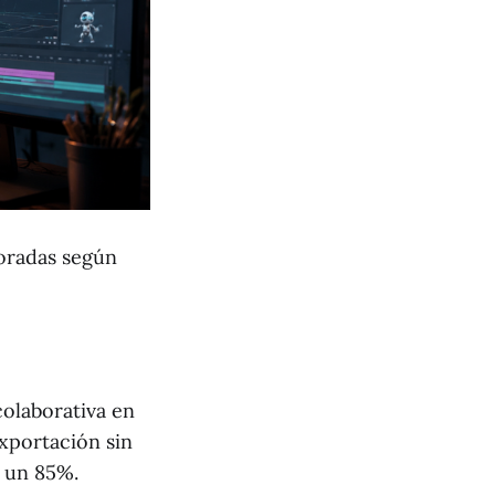
loradas según
colaborativa en
xportación sin
 un 85%.