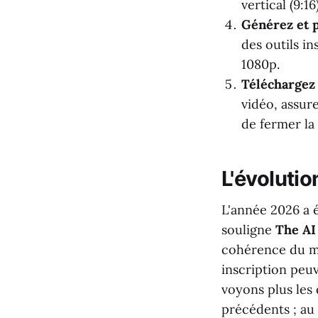
vertical (9:16
Générez et p
des outils i
1080p.
Téléchargez
vidéo, assur
de fermer la
L'évolutio
L'année 2026 a 
souligne
The AI
cohérence du mo
inscription peuv
voyons plus les 
précédents ; au