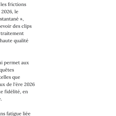
es frictions
 2026, le
stantané »,
evoir des clips
 traitement
haute qualité
qui permet aux
equêtes
telles que
ux de l'ère 2026
 fidélité, en
.
s fatigue liée