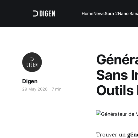
Home
News
Sora 2
Nano Ban
Généra
Sans I
Digen
Outils
29 May 2026
7 min
Trouver un
géné