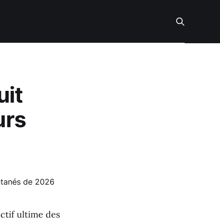
uit
urs
ectif ultime des