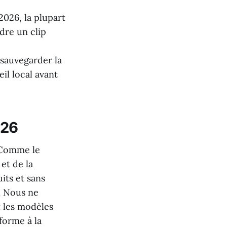
2026, la plupart
dre un clip
 sauvegarder la
il local avant
026
 Comme le
et de la
its et sans
. Nous ne
t les modèles
forme à la