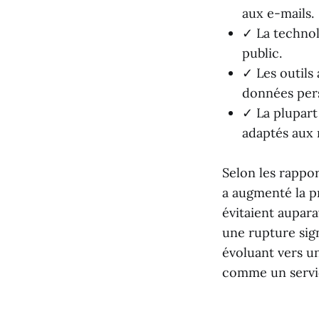
aux e-mails.
✓ La technol
public.
✓ Les outils 
données pers
✓ La plupart
adaptés aux 
Selon les rappo
a augmenté la p
évitaient aupar
une rupture sign
évoluant vers un
comme un servic