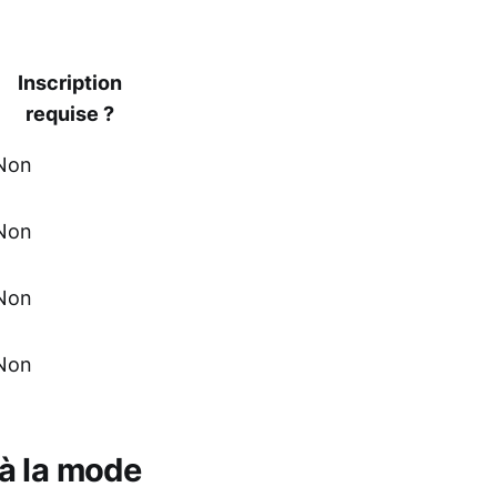
Inscription
requise ?
Non
Non
Non
Non
 à la mode