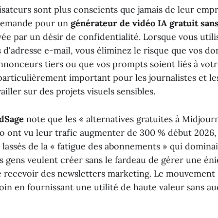
lisateurs sont plus conscients que jamais de leur emp
demande pour un
générateur de vidéo IA gratuit sans
e par un désir de confidentialité. Lorsque vous utilis
 d'adresse e-mail, vous éliminez le risque que vos d
nnonceurs tiers ou que vos prompts soient liés à votr
 particulièrement important pour les journalistes et l
iller sur des projets visuels sensibles.
dSage
note que les « alternatives gratuites à Midjourn
éo ont vu leur trafic augmenter de 300 % début 2026, 
t lassés de la « fatigue des abonnements » qui dominai
s gens veulent créer sans le fardeau de gérer une én
 recevoir des newsletters marketing. Le mouvement «
oin en fournissant une utilité de haute valeur sans a