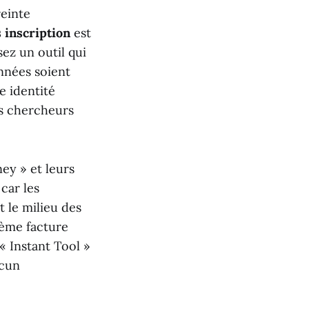
reinte
 inscription
est
ez un outil qui
onnées soient
e identité
es chercheurs
ey » et leurs
car les
t le milieu des
ième facture
 Instant Tool »
ucun