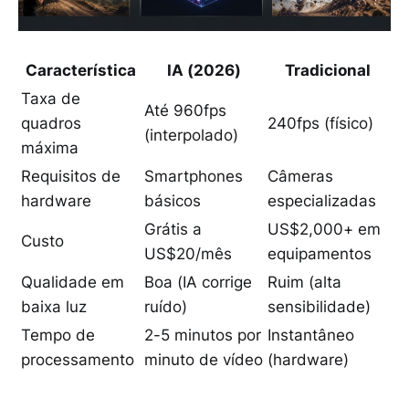
Característica
IA (2026)
Tradicional
Taxa de
Até 960fps
quadros
240fps (físico)
(interpolado)
máxima
Requisitos de
Smartphones
Câmeras
hardware
básicos
especializadas
Grátis a
US$2,000+ em
Custo
US$20/mês
equipamentos
Qualidade em
Boa (IA corrige
Ruim (alta
baixa luz
ruído)
sensibilidade)
Tempo de
2-5 minutos por
Instantâneo
processamento
minuto de vídeo
(hardware)