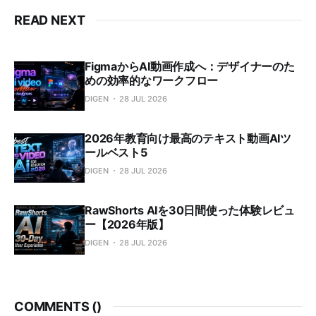
READ NEXT
FigmaからAI動画作成へ：デザイナーのた
めの効率的なワークフロー
DIGEN
28 JUL 2026
2026年教育向け最高のテキスト動画AIツ
ールベスト5
DIGEN
28 JUL 2026
RawShorts AIを30日間使った体験レビュ
ー【2026年版】
DIGEN
28 JUL 2026
COMMENTS (
)