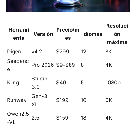
Resoluci
Herrami
Precio/m
Versión
Idiomas
ón
enta
es
máxima
Digen
v4.2
$299
12
8K
Seedanc
Pro 2026
$9-$89
8
4K
e
Studio
Kling
$49
5
1080p
3.0
Gen-3
Runway
$199
10
6K
XL
Qwen2.5
2.5
$159
18
4K
-VL