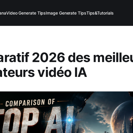
ana
Video Generate Tips
Image Generate Tips
Tips&Tutorials
atif 2026 des meille
teurs vidéo IA