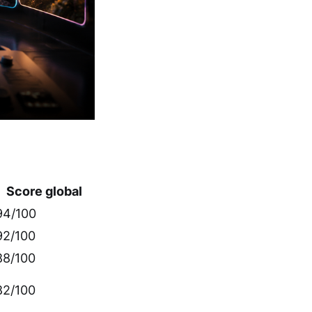
Score global
94/100
92/100
88/100
82/100