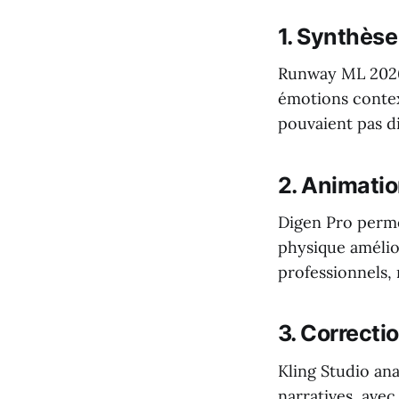
1. Synthèse
Runway ML 2026.
émotions contex
pouvaient pas di
2. Animatio
Digen Pro perme
physique amélio
professionnels,
3. Correcti
Kling Studio an
narratives, avec