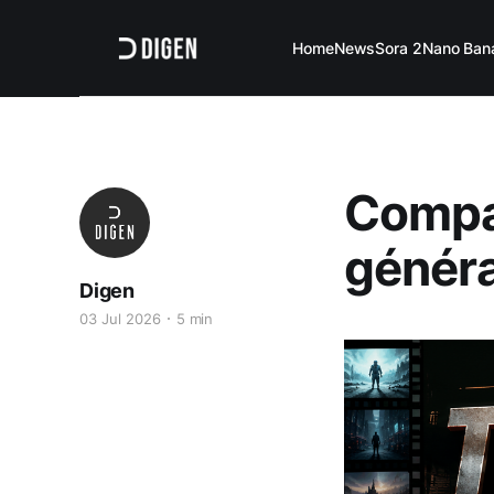
Home
News
Sora 2
Nano Ban
Compar
généra
Digen
03 Jul 2026
5 min