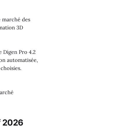
e marché des
imation 3D
e Digen Pro 4.2
ion automatisée,
choisies.
arché
f 2026