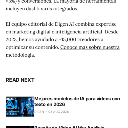
>3%) y conversiones. La mayoría de herramientas
incluyen dashboards integrados.
El equipo editorial de Digen AI combina expertise
en marketing digital e inteligencia artificial. Desde
2023, hemos ayudado a +15,000 creadores a
optimizar su contenido.
Conoce más sobre nuestra
metodología
.
READ NEXT
Mejores modelos de IA para videos con
texto en 2026
DIGEN
08 AUG 2026
Reseña de Video AI Me: Análisis