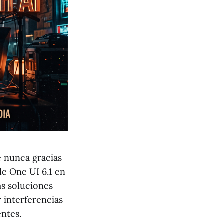
e nunca gracias
e One UI 6.1 en
as soluciones
r interferencias
entes.