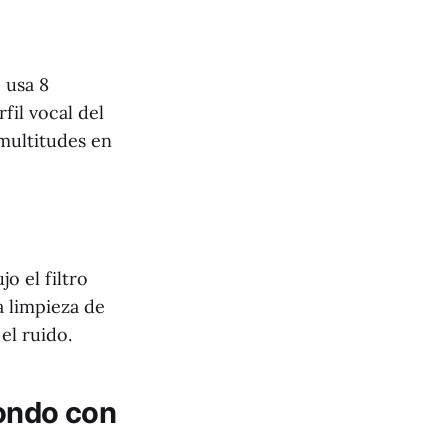
, usa 8
fil vocal del
 multitudes en
jo el filtro
a limpieza de
el ruido.
fondo con