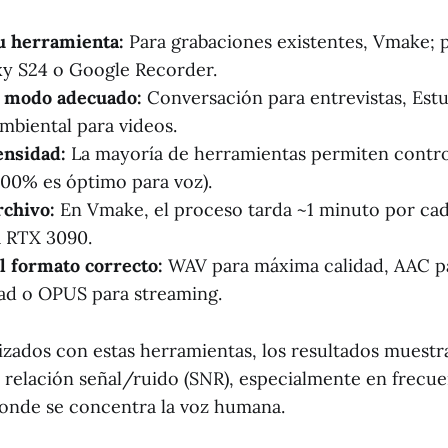
u herramienta:
Para grabaciones existentes, Vmake; 
axy S24 o Google Recorder.
l modo adecuado:
Conversación para entrevistas, Est
mbiental para videos.
ensidad:
La mayoría de herramientas permiten control
-100% es óptimo para voz).
rchivo:
En Vmake, el proceso tarda ~1 minuto por ca
a RTX 3090.
l formato correcto:
WAV para máxima calidad, AAC p
ad o OPUS para streaming.
lizados con estas herramientas, los resultados muest
a relación señal/ruido (SNR), especialmente en frecue
onde se concentra la voz humana.