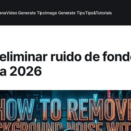
ana
Video Generate Tips
Image Generate Tips
Tips&Tutorials
liminar ruido de fon
ía 2026