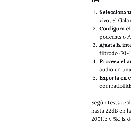
Selecciona t
vivo, el Gal
Configura e
podcasts o A
Ajusta la int
filtrado (70
Procesa el a
audio en un
Exporta en e
compatibilid
Según tests rea
hasta 22dB en l
200Hz y 5kHz d