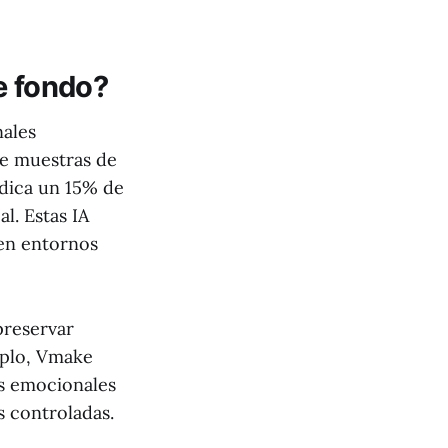
e fondo?
nales
de muestras de
edica un 15% de
l. Estas IA
 en entornos
preservar
mplo, Vmake
os emocionales
s controladas.