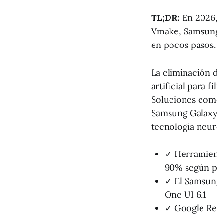
TL;DR:
En 2026,
Vmake, Samsung 
en pocos pasos.
La eliminación d
artificial para 
Soluciones como
Samsung Galaxy 
tecnología neur
✓ Herramien
90% según p
✓ El Samsung
One UI 6.1
✓ Google Rec