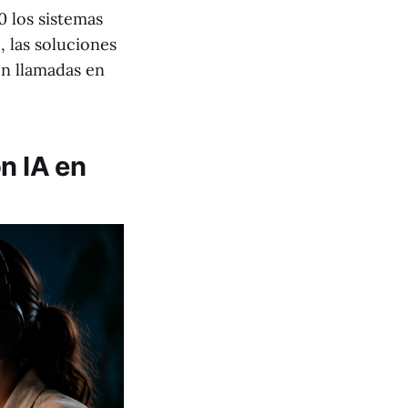
 los sistemas
 las soluciones
en llamadas en
n IA en