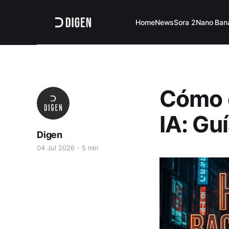
Home
News
Sora 2
Nano Ban
Cómo e
IA: Gu
Digen
04 Jul 2026
5 min