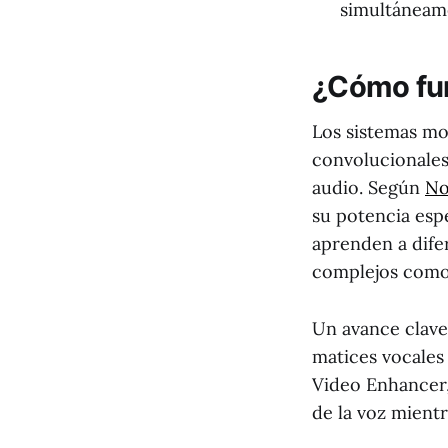
simultáneam
¿Cómo fun
Los sistemas mo
convolucionales
audio. Según
No
su potencia esp
aprenden a dife
complejos como c
Un avance clave
matices vocales
Video Enhancer
de la voz mient