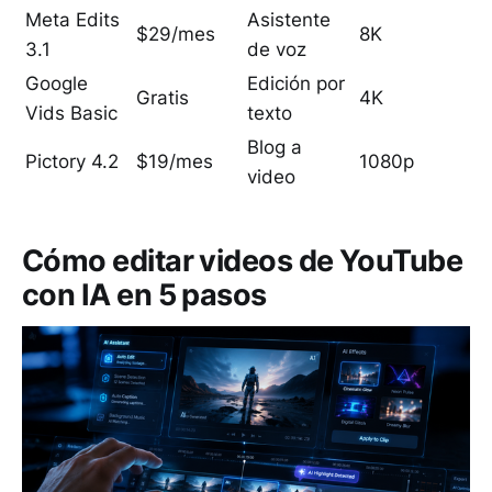
Meta Edits
Asistente
$29/mes
8K
3.1
de voz
Google
Edición por
Gratis
4K
Vids Basic
texto
Blog a
Pictory 4.2
$19/mes
1080p
video
Cómo editar videos de YouTube
con IA en 5 pasos