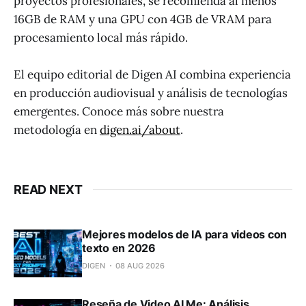
proyectos profesionales, se recomienda al menos
16GB de RAM y una GPU con 4GB de VRAM para
procesamiento local más rápido.
El equipo editorial de Digen AI combina experiencia
en producción audiovisual y análisis de tecnologías
emergentes. Conoce más sobre nuestra
metodología en
digen.ai/about
.
READ NEXT
Mejores modelos de IA para videos con
texto en 2026
DIGEN
08 AUG 2026
Reseña de Video AI Me: Análisis