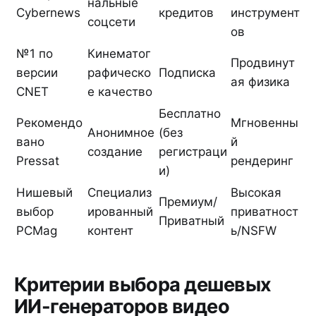
нальные
Cybernews
кредитов
инструмент
соцсети
ов
№1 по
Кинематог
Продвинут
версии
рафическо
Подписка
ая физика
CNET
е качество
Бесплатно
Рекомендо
Мгновенны
Анонимное
(без
вано
й
создание
регистраци
Pressat
рендеринг
и)
Нишевый
Специализ
Высокая
Премиум/
выбор
ированный
приватност
Приватный
PCMag
контент
ь/NSFW
Критерии выбора дешевых
ИИ-генераторов видео