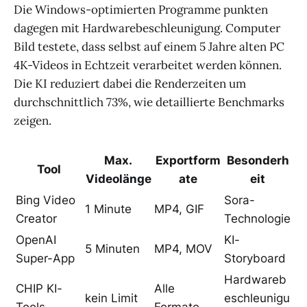
Die Windows-optimierten Programme punkten
dagegen mit Hardwarebeschleunigung. Computer
Bild testete, dass selbst auf einem 5 Jahre alten PC
4K-Videos in Echtzeit verarbeitet werden können.
Die KI reduziert dabei die Renderzeiten um
durchschnittlich 73%, wie detaillierte Benchmarks
zeigen.
Max.
Exportform
Besonderh
Tool
Videolänge
ate
eit
Bing Video
Sora-
1 Minute
MP4, GIF
Creator
Technologie
OpenAI
KI-
5 Minuten
MP4, MOV
Super-App
Storyboard
Hardwareb
CHIP KI-
Alle
kein Limit
eschleunigu
Tools
Formate