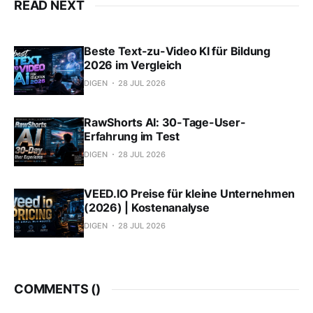
READ NEXT
Beste Text-zu-Video KI für Bildung
2026 im Vergleich
DIGEN
28 JUL 2026
RawShorts AI: 30-Tage-User-
Erfahrung im Test
DIGEN
28 JUL 2026
VEED.IO Preise für kleine Unternehmen
(2026) | Kostenanalyse
DIGEN
28 JUL 2026
COMMENTS (
)