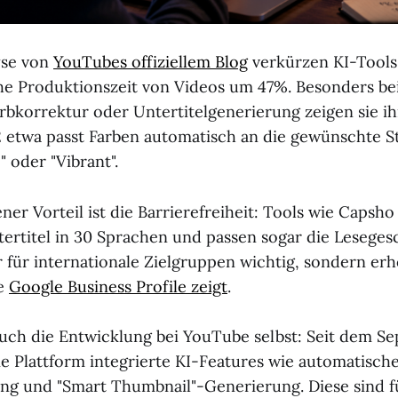
yse von
YouTubes offiziellem Blog
verkürzen KI-Tools
he Produktionszeit von Videos um 47%. Besonders bei
rbkorrektur oder Untertitelgenerierung zeigen sie ih
2 etwa passt Farben automatisch an die gewünschte 
 oder "Vibrant".
ner Vorteil ist die Barrierefreiheit: Tools wie Capsho
ertitel in 30 Sprachen und passen sogar die Leseges
r für internationale Zielgruppen wichtig, sondern er
ie
Google Business Profile zeigt
.
 auch die Entwicklung bei YouTube selbst: Seit dem 
ie Plattform integrierte KI-Features wie automatisch
ng und "Smart Thumbnail"-Generierung. Diese sind f