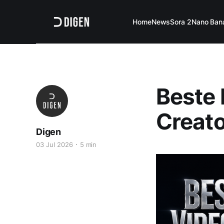
Home
News
Sora 2
Nano Ban
Beste 
Creat
Digen
03 Jul 2026
5 min