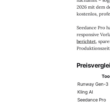
nachahmt – soga
2026 mit dem de
kostenlos, prof
Seedance Pro ha
responsive Vorl
berichtet
, spar
Produktionszeit
Preisvergle
Too
Runway Gen-3
Kling AI
Seedance Pro