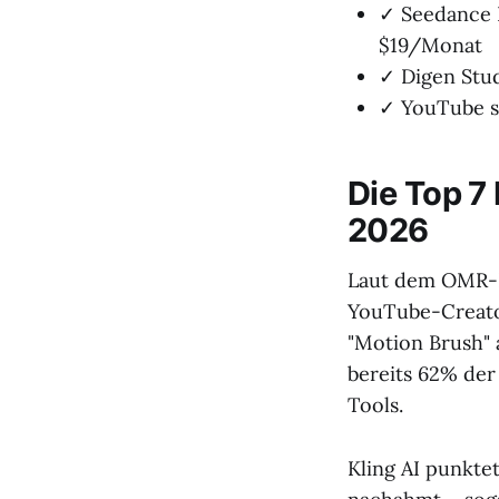
✓ Seedance 
$19/Monat
✓ Digen Stud
✓ YouTube se
Die Top 7
2026
Laut dem OMR-Be
YouTube-Creator
"Motion Brush" 
bereits 62% der
Tools.
Kling AI punkte