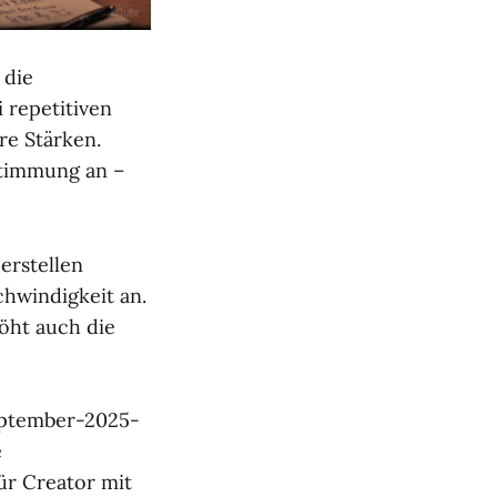
 die
 repetitiven
re Stärken.
Stimmung an –
 erstellen
chwindigkeit an.
höht auch die
September-2025-
e
ür Creator mit