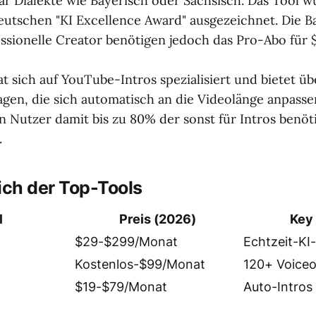
r Dialekte wie Bayerisch oder Sächsisch. Das Tool w
utschen "KI Excellence Award" ausgezeichnet. Die Bas
essionelle Creator benötigen jedoch das Pro-Abo für
t sich auf YouTube-Intros spezialisiert und bietet ü
agen, die sich automatisch an die Videolänge anpass
en Nutzer damit bis zu 80% der sonst für Intros benöt
.
ich der Top-Tools
l
Preis (2026)
Key
$29-$299/Monat
Echtzeit-KI
Kostenlos-$99/Monat
120+ Voiceo
$19-$79/Monat
Auto-Intros