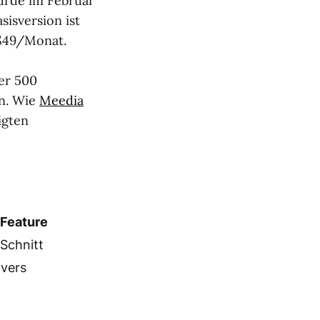
urde im Februar
isversion ist
 $49/Monat.
ber 500
en. Wie
Meedia
igten
 Feature
-Schnitt
vers