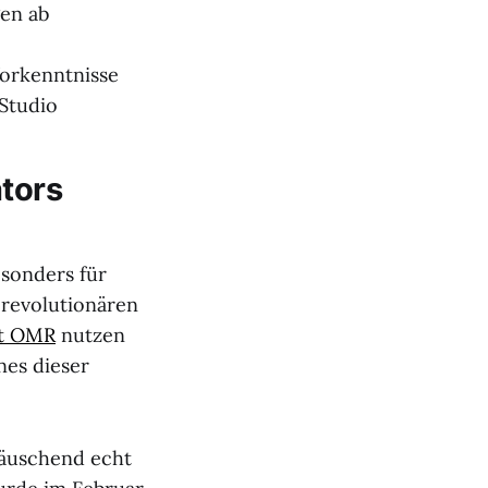
en ab
Vorkenntnisse
 Studio
ators
sonders für
 revolutionären
t OMR
nutzen
nes dieser
täuschend echt