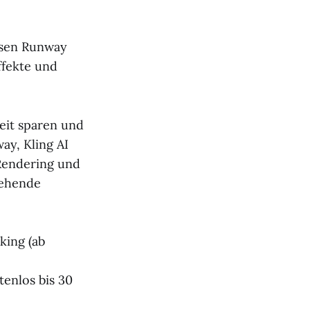
ssen Runway
ffekte und
eit sparen und
ay, Kling AI
Rendering und
tehende
king (ab
tenlos bis 30