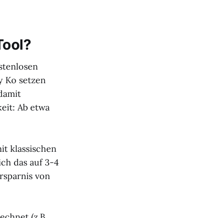
Tool?
stenlosen
y Ko setzen
damit
eit: Ab etwa
it klassischen
ich das auf 3-4
rsparnis von
chnet (z.B.