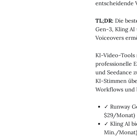
entscheidende V
TL;DR:
Die best
Gen-3, Kling AI
Voiceovers erm
KI-Video-Tools 
professionelle 
und Seedance z
KI-Stimmen über
Workflows und b
✓ Runway Gen
$29/Monat)
✓ Kling AI b
Min./Monat