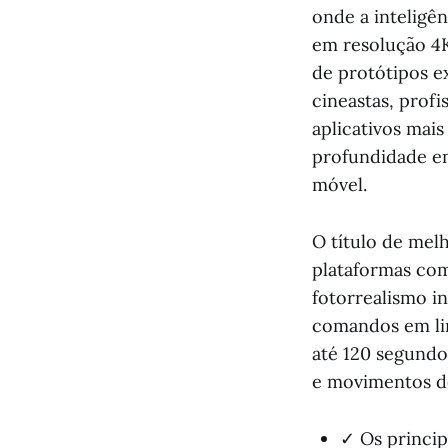
onde a inteligên
em resolução 4K
de protótipos e
cineastas, prof
aplicativos mais
profundidade em
móvel.
O título de mel
plataformas co
fotorrealismo in
comandos em lin
até 120 segund
e movimentos d
✓ Os princip