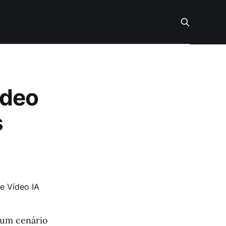
ídeo
s
 um cenário