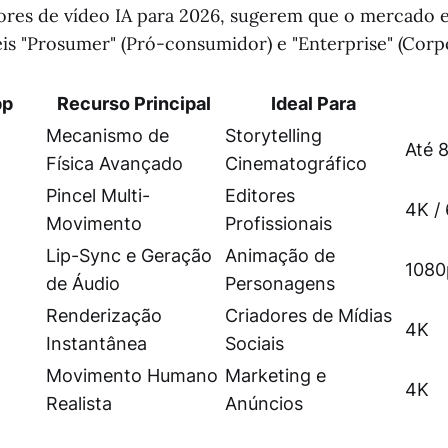
res de vídeo IA para 2026, sugerem que o mercado e
eis "Prosumer" (Pró-consumidor) e "Enterprise" (Corpo
pp
Recurso Principal
Ideal Para
Mecanismo de
Storytelling
Até 
Física Avançado
Cinematográfico
Pincel Multi-
Editores
4K /
Movimento
Profissionais
Lip-Sync e Geração
Animação de
1080
de Áudio
Personagens
Renderização
Criadores de Mídias
4K
Instantânea
Sociais
Movimento Humano
Marketing e
4K
Realista
Anúncios