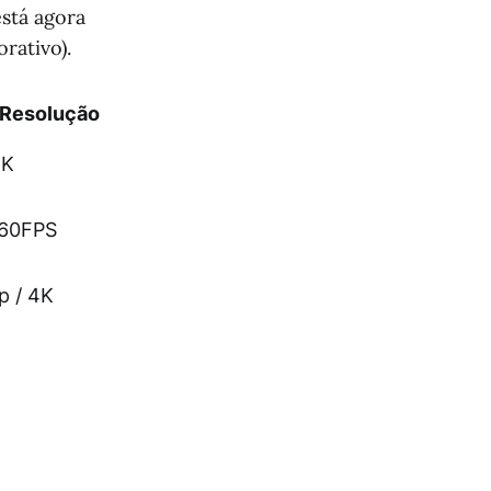
stá agora
rativo).
Resolução
8K
 60FPS
p / 4K