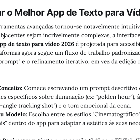
 o Melhor App de Texto para Ví
ferramentas avançadas tornou-se notavelmente intuiti
ubjacentes sejam incrivelmente complexas, a interfac
pp de texto para vídeo 2026
é projetada para acessibi
taformas agora segue um fluxo de trabalho padronizad
prompt" e o refinamento iterativo, em vez da edição
onceito:
Comece escrevendo um prompt descritivo 
hes específicos sobre iluminação (ex: "golden hour"), 
-angle tracking shot") e o tom emocional da cena.
eu Modelo:
Escolha entre os estilos "Cinematográfico
ais" dentro do app para adaptar a estética às suas nec