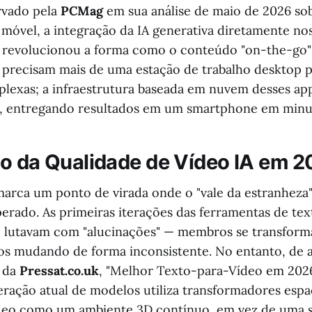
vado pela
PCMag
em sua análise de maio de 2026 so
 móvel, a integração da IA generativa diretamente no
 revolucionou a forma como o conteúdo "on-the-go"
 precisam mais de uma estação de trabalho desktop p
lexas; a infraestrutura baseada em nuvem desses ap
o, entregando resultados em um smartphone em minu
o da Qualidade de Vídeo IA em 
arca um ponto de virada onde o "vale da estranheza"
rado. As primeiras iterações das ferramentas de tex
 lutavam com "alucinações" — membros se transfor
os mudando de forma inconsistente. No entanto, de
o da
Pressat.co.uk
, "Melhor Texto-para-Vídeo em 2026
eração atual de modelos utiliza transformadores esp
ídeo como um ambiente 3D contínuo, em vez de uma 