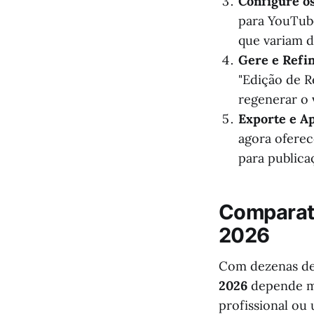
Configure o
para YouTube
que variam d
Gere e Refin
"Edição de R
regenerar o 
Exporte e A
agora ofere
para publica
Comparati
2026
Com dezenas de 
2026
depende mu
profissional ou