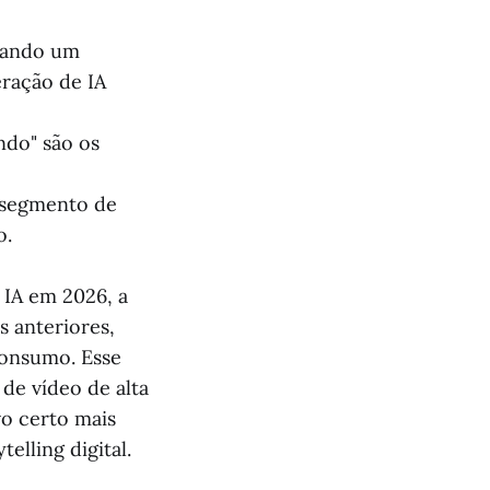
cando um
ração de IA
ndo" são os
o segmento de
o.
 IA em 2026, a
s anteriores,
consumo. Esse
 de vídeo de alta
vo certo mais
lling digital.