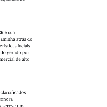
26
é sua
aminha atrás de
ísticas faciais
eúdo gerado por
mercial de alto
classificados
sonora
 descreve uma