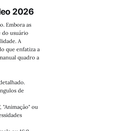
deo 2026
vo. Embora as
e do usuário
lidade. A
o que enfatiza a
 manual quadro a
detalhado.
ângulos de
", "Animação" ou
essidades