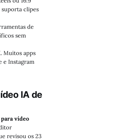
eels ou 16:9
 suporta clipes
erramentas de
íficos sem
. Muitos apps
e e Instagram
ídeo IA de
 para vídeo
ditor
que revisou os 23