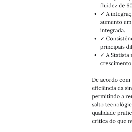
fluidez de 6
✓ A integra
aumento em 
integrada.
✓ Consistênc
principais di
✓ A Statista
crescimento 
De acordo com 
eficiência da s
permitindo a re
salto tecnológic
qualidade prati
crítica do que 