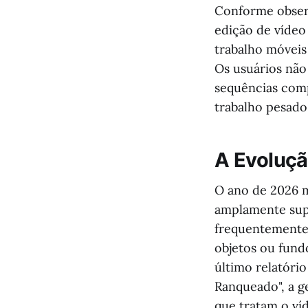
Conforme obser
edição de vídeo
trabalho móveis
Os usuários não
sequências comp
trabalho pesad
A Evoluçã
O ano de 2026 m
amplamente supe
frequentemente
objetos ou fund
último relatóri
Ranqueado", a g
que tratam o v