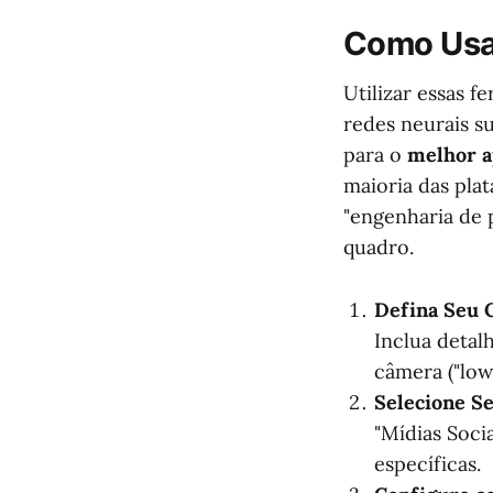
Como Usar
Utilizar essas 
redes neurais s
para o
melhor a
maioria das pla
"engenharia de 
quadro.
Defina Seu C
Inclua detal
câmera ("low
Selecione S
"Mídias Soci
específicas.