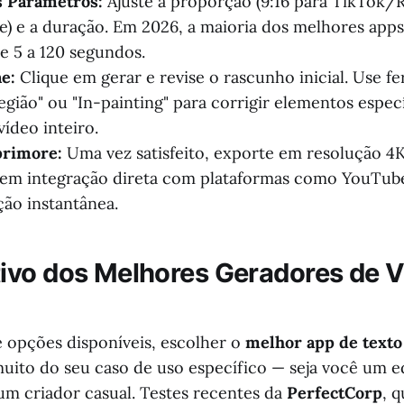
s Parâmetros:
Ajuste a proporção (9:16 para TikTok/R
) e a duração. Em 2026, a maioria dos melhores apps
e 5 a 120 segundos.
e:
Clique em gerar e revise o rascunho inicial. Use f
egião" ou "In-painting" para corrigir elementos espec
vídeo inteiro.
primore:
Uma vez satisfeito, exporte em resolução 4K
cem integração direta com plataformas como YouTub
ção instantânea.
vo dos Melhores Geradores de V
opções disponíveis, escolher o
melhor app de texto
ito do seu caso de uso específico — seja você um e
 um criador casual. Testes recentes da
PerfectCorp
, 