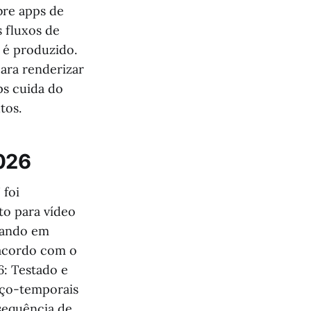
bre apps de
s fluxos de
 é produzido.
ara renderizar
ps cuida do
tos.
2026
 foi
to para vídeo
mando em
 acordo com o
: Testado e
aço-temporais
sequência de