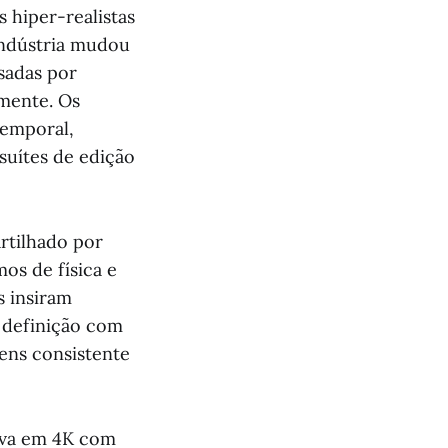
s hiper-realistas
indústria mudou
sadas por
lmente. Os
temporal,
suítes de edição
rtilhado por
s de física e
s insiram
 definição com
ens consistente
iva em 4K com