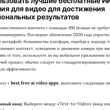
льзовать лучшие бесплатные И
ия для видео для достижения
ональных результатов
качественного контента с помощью ИИ больше не требуе
инжиниринга. Последние обновления 2026 года упрости
й интерфейс большинства платформ, перейдя к подходу «
понимает контекст, освещение и движение камеры при м
мо от того, используете ли вы мобильное приложение и
очий процесс обычно следует по стандартизированному п
для эффективности.
боту с
best free ai video apps
, выполните следующие п
зовый ввод:
Выберите между «Text-to-Video» (ввод опи