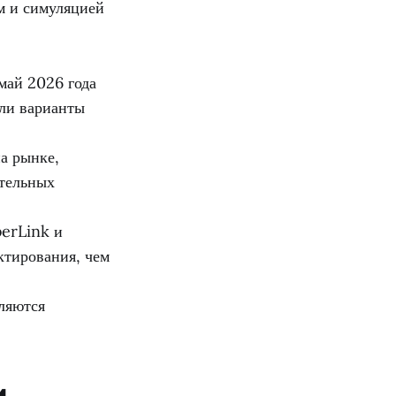
м и симуляцией
май 2026 года
или варианты
а рынке,
ительных
berLink и
ктирования, чем
ляются