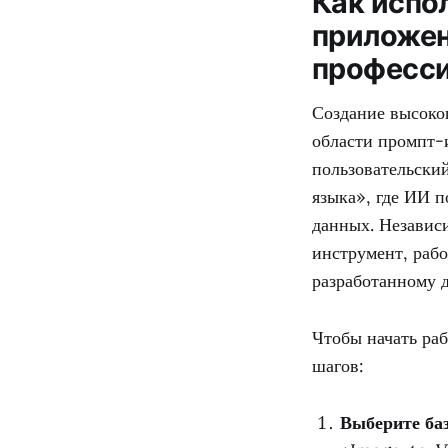
Как испо
приложен
професси
Создание высоко
области промпт-
пользовательски
языка», где ИИ 
данных. Независи
инструмент, раб
разработанному 
Чтобы начать ра
шагов:
Выберите ба