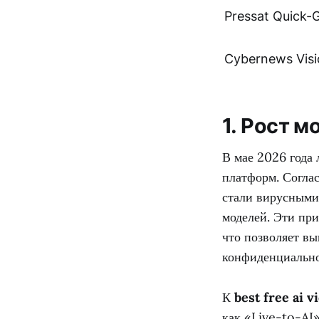
Pressat Quick-
Cybernews Visi
1. Рост м
В мае 2026 года
платформ. Согла
стали вирусными
моделей. Эти пр
что позволяет в
конфиденциально
К
best free ai v
как «Live-to-AI»