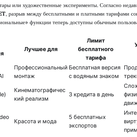
атары или художественные эксперименты. Согласно недав
ET
, разрыв между бесплатными и платными тарифами со
иональные» функции теперь доступны обычным пользов
Лимит
Лучшее для
бесплатного
ия
тарифа
Профессиональный
Бесплатная версия
Про
AI
монтаж
с водяным знаком
трек
Сло
Кинематографичес
le)
3 кредита в день
физи
кий реализм
дви
Инте
ideo
5 бесплатных
Красота и мода
вирт
экспортов
при