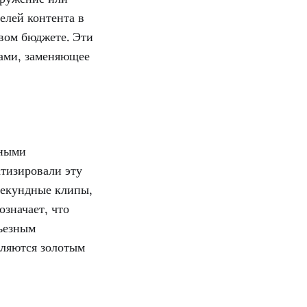
елей контента в
евом бюджете. Эти
тами, заменяющее
сными
тизировали эту
секундные клипы,
значает, что
рьезным
вляются золотым