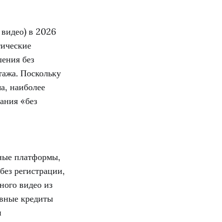
видео) в 2026
тические
шения без
тажа. Поскольку
ма, наиболее
ания «без
ные платформы,
без регистрации,
ного видео из
евные кредиты
и