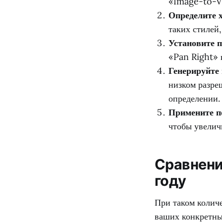
«Image-to-Vi
Определите 
таких стилей
Установите 
«Pan Right» 
Генерируйте 
низком разре
определении.
Примените п
чтобы увелич
Сравнени
году
При таком колич
ваших конкретны