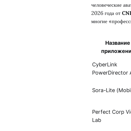
человеческие ав
2026 года от
CN
многие «професс
Название
приложен
CyberLink
PowerDirector 
Sora-Lite (Mobi
Perfect Corp V
Lab