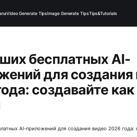
ana
Video Generate Tips
Image Generate Tips
Tips&Tutorials
чших бесплатных AI-
жений для создания
года: создавайте как
и