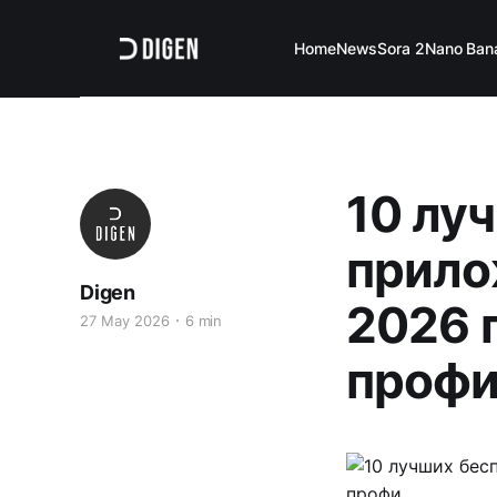
Home
News
Sora 2
Nano Ban
10 лу
прило
Digen
2026 
27 May 2026
6 min
проф