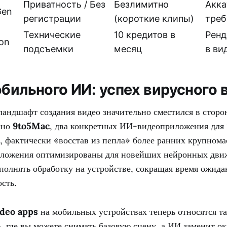
Приватность / Без
Безлимитно
Акка
Gen
регистрации
(короткие клипы)
треб
Технические
10 кредитов в
Ренд
on
подсъемки
месяц
в ви
обильного ИИ: успех вирусного 
 ландшафт создания видео значительно сместился в стор
сно
9to5Mac
, два конкретных ИИ-видеоприложения для
, фактически «восстав из пепла» более ранних крупном
иложения оптимизированы для новейших нейронных дви
ыполнять обработку на устройстве, сокращая время ожид
сть.
ideo apps
на мобильных устройствах теперь относятся т
, где вы можете снимать базовую сцену, а ИИ заменит о