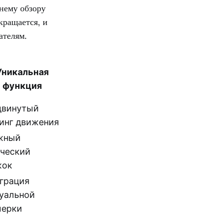
нему обзору
кращается, и
ателям.
Уникальная
функция
двинутый
инг движения
жный
ческий
жок
грация
уальной
мерки