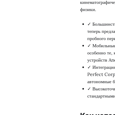
кинематографиче
физики.
✓ Большинств
теперь предл
пробного пер
✓ Мобильные 
особенно те,
устройств An
✓ Интеграция
Perfect Corp
автономные б
✓ Высокоточн
стандартными