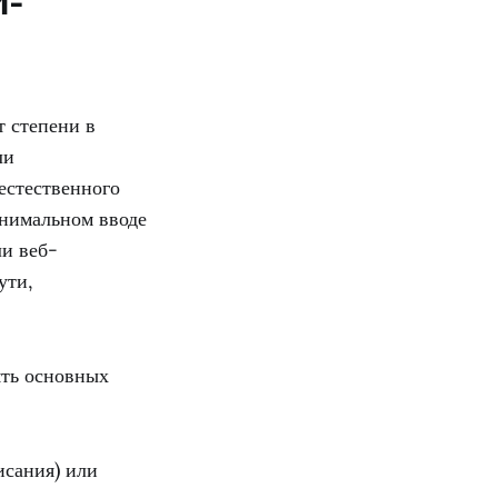
И-
т степени в
ли
естественного
инимальном вводе
ли веб-
ути,
ять основных
сания) или