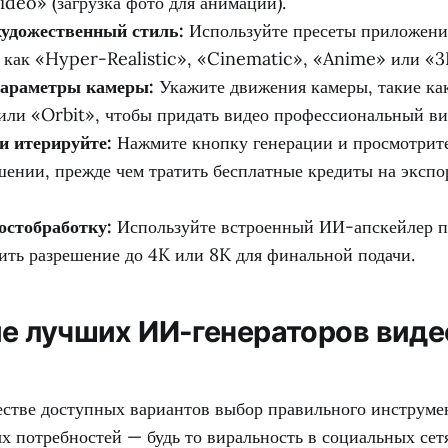
deo» (загрузка фото для анимации).
художественный стиль:
Используйте пресеты приложени
, как «Hyper-Realistic», «Cinematic», «Anime» или «
параметры камеры:
Укажите движения камеры, такие ка
или «Orbit», чтобы придать видео профессиональный ви
и итерируйте:
Нажмите кнопку генерации и просмотрит
шении, прежде чем тратить бесплатные кредиты на экспо
остобработку:
Используйте встроенный ИИ-апскейлер п
ить разрешение до 4K или 8K для финальной подачи.
е лучших ИИ-генераторов виде
естве доступных вариантов выбор правильного инструмен
х потребностей — будь то виральность в социальных сет