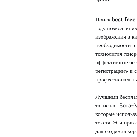
Поиск
best free
году позволяет а
изображения в к
необходимости в
технология генер
эффективные бес
регистрации» и 
профессиональны
Лучшими бесплат
такие как Sora-
которые использ
текста. Эти при
для создания кор