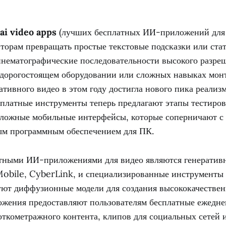
 ai video apps
(лучших бесплатных ИИ-приложений для 
вторам превращать простые текстовые подсказки или ста
инематографические последовательности высокого разре
 дорогостоящем оборудовании или сложных навыках мон
ативного видео в этом году достигла нового пика реализ
платные инструменты теперь предлагают этапы тестиров
сложные мобильные интерфейсы, которые соперничают с
м программным обеспечением для ПК.
ными ИИ-приложениями для видео являются генератив
Mobile, CyberLink, и специализированные инструменты 
уют диффузионные модели для создания высококачествен
ложения предоставляют пользователям бесплатные ежедн
откометражного контента, клипов для социальных сетей 