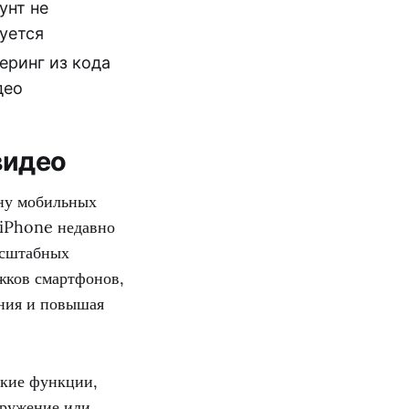
унт не
уется
еринг из кода
део
видео
ону мобильных
 iPhone недавно
асштабных
жков смартфонов,
ания и повышая
акие функции,
кружение или