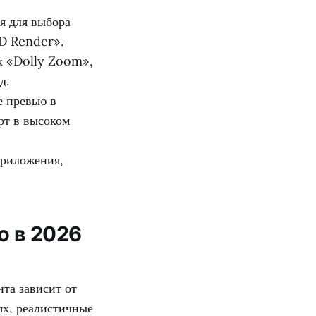
я для выбора
3D Render».
к «Dolly Zoom»,
д.
е превью в
рт в высоком
риложения,
о в 2026
та зависит от
ях, реалистичные