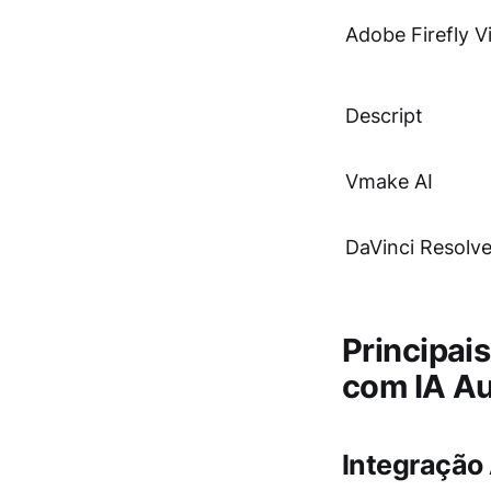
Adobe Firefly V
Descript
Vmake AI
DaVinci Resolv
Principai
com IA A
Integração 