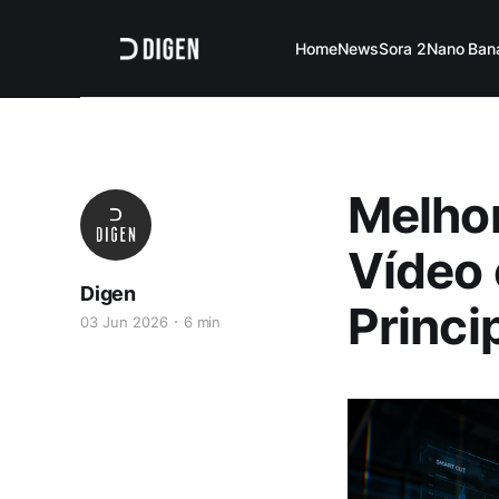
Home
News
Sora 2
Nano Ban
Melhor
Vídeo 
Digen
Princi
03 Jun 2026
6 min