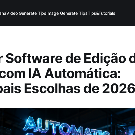
ana
Video Generate Tips
Image Generate Tips
Tips&Tutorials
 Software de Edição 
com IA Automática:
pais Escolhas de 202