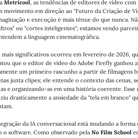
 a
Metricool
, as tendências de editores de vídeo com
m movimento em direção ao "Futuro da Criação de Ví
imaginação e execução é mais tênue do que nunca. N
ltros" ou "cortes inteligentes"; estamos vendo parceir
entendem a linguagem cinematográfica.
mais significativos ocorreu em fevereiro de 2026, q
atou que o editor de vídeo do Adobe Firefly ganhou 
amente um primeiro rascunho a partir de filmagens br
nas junta clipes; ele entende o contexto das cenas, s
s e organizando-as em uma história coerente. Esse 
iu drasticamente a ansiedade da "tela em branco" q
ntam.
ntegração da IA conversacional está mudando a form
m o software. Como observado pela
No Film School
e