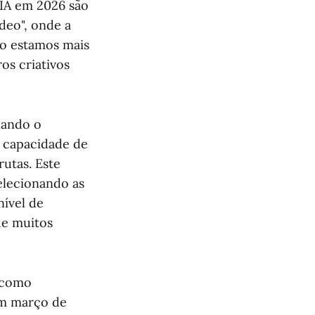
 IA em 2026 são
deo", onde a
ão estamos mais
os criativos
uando o
a capacidade de
utas. Este
elecionando as
nível de
ue muitos
a como
m março de