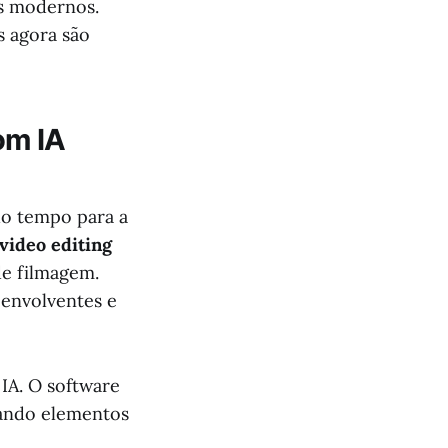
is modernos.
 agora são
om IA
do tempo para a
 video editing
de filmagem.
 envolventes e
IA. O software
cando elementos