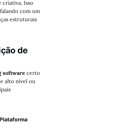
criativa. Isso
m falando com um
ças estruturais
ição de
g software
certo
 alto nível ou
ipais
Plataforma