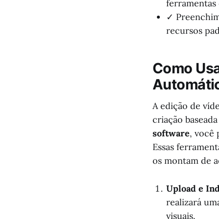
ferramentas 
✓ Preenchim
recursos pad
Como Usar
Automáti
A edição de ví
criação baseada
software
, você
Essas ferrament
os montam de ac
Upload e In
realizará um
visuais.