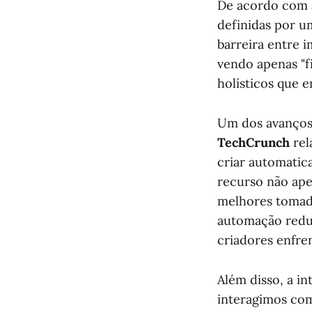
De acordo com
definidas por u
barreira entre 
vendo apenas "fi
holísticos que 
Um dos avanços 
TechCrunch
rel
criar automatic
recurso não ape
melhores tomada
automação reduz
criadores enfre
Além disso, a i
interagimos co