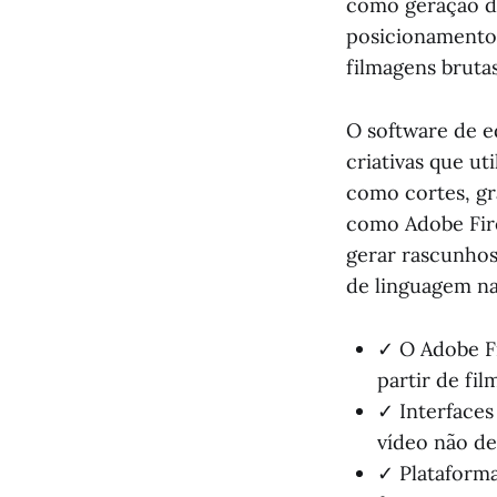
como geração de
posicionamento 
filmagens bruta
O software de e
criativas que ut
como cortes, gr
como Adobe Fire
gerar rascunhos
de linguagem na
✓ O Adobe Fi
partir de fi
✓ Interfaces
vídeo não de
✓ Plataform