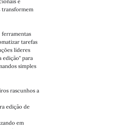
cionais e
s transformem
e ferramentas
omatizar tarefas
ções líderes
a edição" para
omandos simples
iros rascunhos a
ra edição de
izando em