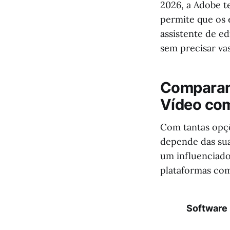
2026, a Adobe te
permite que os 
assistente de ed
sem precisar v
Comparand
Vídeo com
Com tantas opçõ
depende das sua
um influenciador
plataformas com
Software