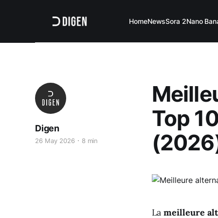
Home
News
Sora 2
Nano Ban
Meilleu
Top 10
Digen
(2026
26 May 2026
8 min
La
meilleure alt