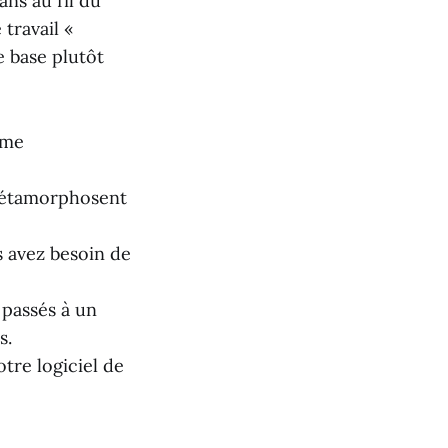
ns au fil du
travail «
e base plutôt
sme
 métamorphosent
 avez besoin de
 passés à un
s.
tre logiciel de