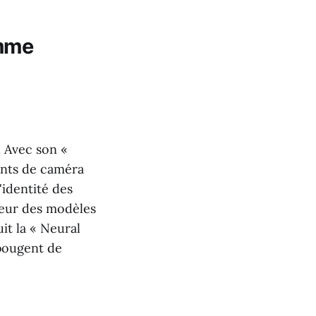
omme
 Avec son «
ents de caméra
'identité des
ajeur des modèles
it la « Neural
 bougent de