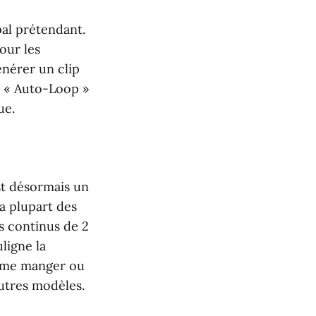
pal prétendant.
our les
énérer un clip
n « Auto-Loop »
ue.
st désormais un
a plupart des
s continus de 2
ligne la
omme manger ou
autres modèles.