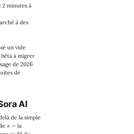
e 2 minutes à
arché à des
ssé un vide
s bêta à migrer
aysage de 2026
suites de
Sora AI
elà de la simple
le » — la