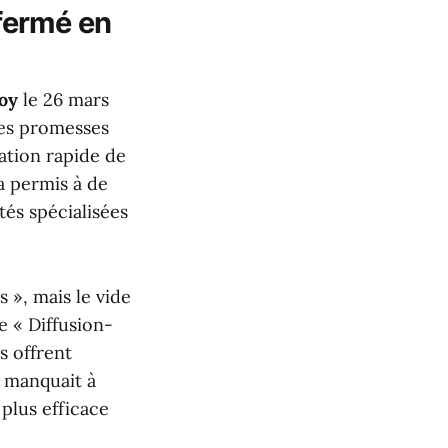
 fermé en
oy
le 26 mars
ses promesses
vation rapide de
a permis à de
tés spécialisées
 », mais le vide
e « Diffusion-
s offrent
i manquait à
 plus efficace