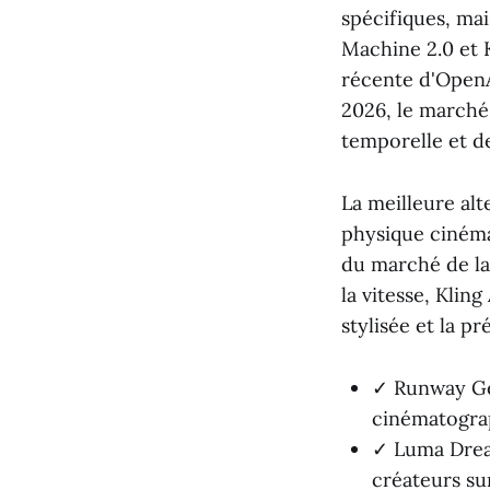
spécifiques, ma
Machine 2.0 et 
récente d'OpenAI
2026, le marché
temporelle et de
La meilleure al
physique cinéma
du marché de la
la vitesse, Klin
stylisée et la pr
✓ Runway Gen
cinématograp
✓ Luma Dream
créateurs su