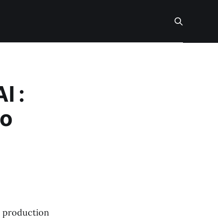
I :
éo
 production