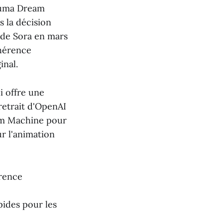
 Luma Dream
 la décision
e de Sora en mars
ohérence
inal.
i offre une
retrait d'OpenAI
eam Machine pour
ur l'animation
érence
pides pour les