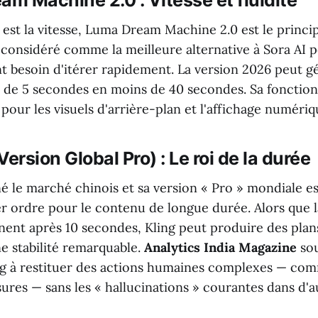
am Machine 2.0 : Vitesse et fluidité
é est la vitesse, Luma Dream Machine 2.0 est le princi
 considéré comme la meilleure alternative à Sora AI p
t besoin d'itérer rapidement. La version 2026 peut g
é de 5 secondes en moins de 40 secondes. Sa fonctio
i pour les visuels d'arrière-plan et l'affichage numériq
(Version Global Pro) : Le roi de la durée
né le marché chinois et sa version « Pro » mondiale e
r ordre pour le contenu de longue durée. Alors que l
nent après 10 secondes, Kling peut produire des plan
e stabilité remarquable.
Analytics India Magazine
sou
ng à restituer des actions humaines complexes — c
ures — sans les « hallucinations » courantes dans d'