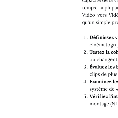
capacité de la v
temps. La plupar
Vidéo-vers-Vidé
qu'un simple pr
Définissez v
cinématograp
Testez la co
ou changent 
Évaluez les 
clips de plu
Examinez les
système de « 
Vérifiez l'in
montage (NL