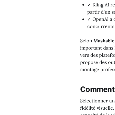
✓ Kling AI re
partir d'un 
✓ OpenAI a o
concurrents 
Selon
Mashable
important dans l
vers des platefo
propose des outi
montage profess
Comment ch
Sélectionner un
fidélité visuell