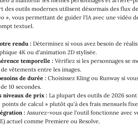
idéo à maintenir les mêmes personnages et arrière-pla
t des outils modernes utilisent désormais des flux de 
o », vous permettant de guider l'IA avec une vidéo d
ompt textuel.
otre rendu :
Déterminez si vous avez besoin de réali
hique 4K ou d'animation 2D stylisée.
hérence temporelle :
Vérifiez si les personnages se
de vêtements entre les images.
besoins de durée :
Choisissez Kling ou Runway si vous
s de 10 secondes.
 niveaux de prix :
La plupart des outils de 2026 sont
points de calcul » plutôt qu'à des frais mensuels fixe
tégration :
Assurez-vous que l'outil fonctionne avec vo
E) actuel comme Premiere ou Resolve.